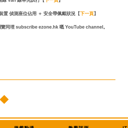
綠 Van 線率先試行【
下一頁
】
裝置 偵測座位佔用 ＋ 安全帶佩戴狀況【
下一頁
】
同埋 subscribe ezone.hk 嘅 YouTube channel。