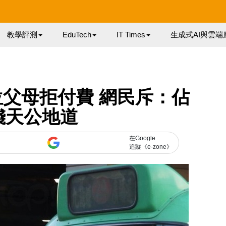
教學評測
EduTech
IT Times
生成式AI與雲端
父母拒付費 網民斥：佔
錢天公地道
在Google
追蹤《e-zone》