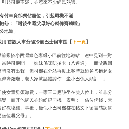
，引起司機不滿，亦惹來不少網民熱議。
有付車資卻獨佔座位，引起司機不滿
抱怨：「咁後生嘅父母好心就俾齊錢啦」
公地道」
用 首設人車分隔冷氣巴士候車區【
下一頁
】
出，早前乘搭小西灣綠色專綫小巴前往地鐵站，途中見到一對
。當時司機問：「妹妹係咪唔拍卡（八達通）」而父親回
當時沒有出聲，但司機在分站再度上客時就迫爸爸抱起女
就俾齊錢啦，老人家就話體諒你，坐小巴係人頭計…」
即使女童毋須繳費，一家三口應該坐在雙人位上，並非分
感覺」而其他網民亦紛紛撐司機，表明：「佔位俾錢，天
唔好教壞細」事後，疑似小巴司機都在帖文下留言感謝網
要坐位嘅父母」。