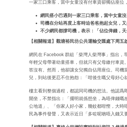
一家三口乘客，當中女童沒有付車資卻獨佔座位
網民搭小巴遇到一家三口乘客，當中女童沒
司機在分站再度上客時迫爸爸抱起女兒，又
不少網民都撐司機，表示：「佔位俾錢，天
【相關報道】觀塘裕民坊公共運輸交匯處下周五啟
網民在 Facebook 群組「柴灣人柴灣事」指
年輕父母帶著幼童搭車，但就只有父母繳付車資
答沒有。然而，他卻讓女兒獨自佔用座位。司機
兒，到站後更忍不住抱怨：「咁後生嘅父母好心
樓主看到整個過程，都認同司機的想法。他認爲
開坐，不禁指出：「擺明就係想坐，為唔俾錢嘅
公地道」、「你家人好小家，幾蚊都咁慳，大時
民為事件發聲，又表示近日「多咗呢啲唔入錢又