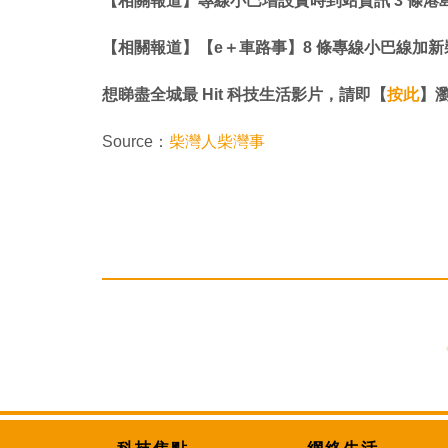
【相關報道】專線小巴增設實時到站資訊 3 條港島
【相關報道】【e＋車路事】8 條專線小巴線加新
想睇盡全城最 Hit 科技生活影片，請即【
按此
】瀏覽
Source：
柴灣人柴灣事