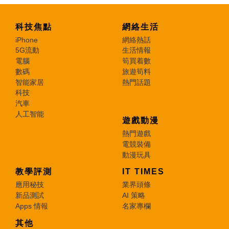
科技焦點
網絡生活
iPhone
網絡熱話
5G流動
生活情報
電腦
筍買着數
數碼
旅遊筍料
智能家居
熱門話題
科技
汽車
人工智能
遊戲動漫
熱門遊戲
電競裝備
動漫玩具
教學評測
IT TIMES
應用秘技
業界頭條
新品測試
AI 策略
Apps 情報
名家專欄
其他