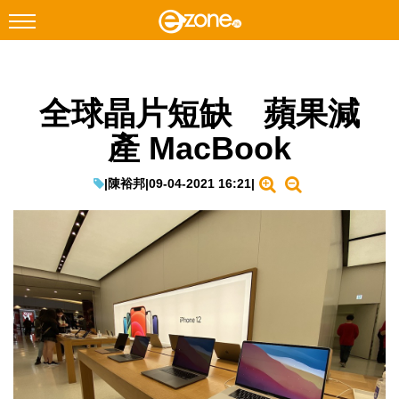
搜尋
全球晶片短缺 蘋果減
Facebook
Instagram
產 MacBook
科技焦點
網絡生活
|
陳裕邦
|
09-04-2021 16:21
|
遊戲動漫
教學評測
EduTech
IT Times
生成式AI與雲端應用
Enterprise Digital Transformation