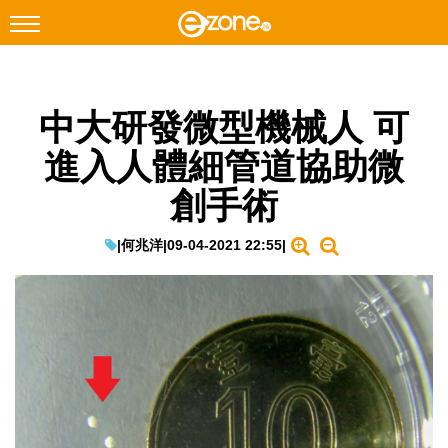
搜尋
中大研發微型機械人 可
Facebook
Instagram
進入人體細管道協助微
科技焦點
創手術
網絡生活
遊戲動漫
|
何兆洋
|
09-04-2021 22:55
|
教學評測
EduTech
IT Times
生成式AI與雲端應用
Enterprise Digital Transformation