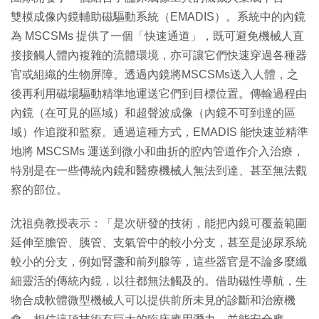
雙模成像內鏡輔助磁驅動系統（EMADIS）。系統中的內鏡
為 MSCSMs 提供了一個「快速通道」，既可避免機械人直
接接觸人體內複雜的流體環境，亦可讓它們快速穿過各種器
官或組織的生物屏障。透過內鏡將MSCSMs送入人體，之
後再利用磁場驅動精準地運送它們到目標位置。傳輸過程由
內鏡（在可見的區域）和超聲波成像（內鏡不可到達的區
域）作追蹤和監察。通過這種方式，EMADIS 能快速並精準
地將 MSCSMs 運送到微小和曲折的腔內管道作介入治療，
特別是在一些傳統內鏡和醫療機械人無法到達、甚至無法觀
察的部位。
沈祖堯教授表示：「是次研發的技術，能把內鏡可覆蓋範圍
延伸至膽管、胰管、支氣管中的較小分支，甚至是泌尿系統
較小的分支，例如腎盞和前列腺等，這些器官是不論多麼纖
細靈活的傳統內鏡，以往都無法觸及的。借助磁性導航，生
物合成軟體微型機械人可以提供前所未見的診斷和治療機