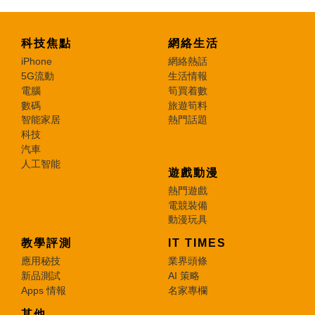
科技焦點
網絡生活
iPhone
網絡熱話
5G流動
生活情報
電腦
筍買着數
數碼
旅遊筍料
智能家居
熱門話題
科技
汽車
人工智能
遊戲動漫
熱門遊戲
電競裝備
動漫玩具
教學評測
IT TIMES
應用秘技
業界頭條
新品測試
AI 策略
Apps 情報
名家專欄
其他