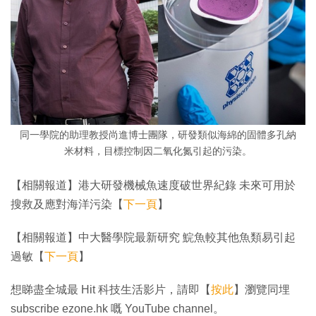
同一學院的助理教授尚進博士團隊，研發類似海綿的固體多孔納
米材料，目標控制因二氧化氮引起的污染。
【相關報道】港大研發機械魚速度破世界紀錄 未來可用於
搜救及應對海洋污染【
下一頁
】
【相關報道】中大醫學院最新研究 鯇魚較其他魚類易引起
過敏【
下一頁
】
想睇盡全城最 Hit 科技生活影片，請即【
按此
】瀏覽同埋
subscribe ezone.hk 嘅 YouTube channel。