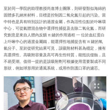
至於同一學院的助理教授尚進博士團隊，則研發類似海綿的
固體多孔納米材料，目標是控制因二氧化氮引起的污染。當
中特色是具有特別設計的過渡金屬，作為活性位點於卟啉環
中心，可從氣體混合物中選擇性捕捉及去除二氧化氮，而研
究創意是來自人體內反饋 π 鍵的作用過程 一 位於血紅蛋白
上卟啉中心的過渡金屬鐵，能選擇性地捕捉含有 π 鍵的氧
氣分子。至於從研究結果可見，該吸附材料甚為穩定，擁有
高選擇性、高吸附容量及高可再生性特質，能抵抗侵蝕，且
不易受潮。值得一提的是該吸附劑可根據使用需要製成不同
形狀，例如球形用於通風系統，或用作防護口罩的濾芯。