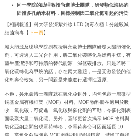
同一學院的助理教授尚進博士團隊，研發類似海綿的
固體多孔納米材料，目標控制因二氧化氮引起的污染
【相關報道】科大研發深紫外線 LED 消毒衣櫃 1 分鐘殺滅
細菌病毒【
下一頁
】
城大能源及環境學院副教授吳永豪博士團隊研發太陽能催化
劑，可透過人工光合作用，將二氧化碳轉化為燃料甲烷，有
望生產潔淨和可持續的替代能源，減低碳排放。只是若將二
氧化碳轉化為甲烷的話，存在兩大難題，一是受激發後的催
化劑壽命較短，另一問題是未能進行選擇性還原。
不過，吳永豪博士團隊就在氧化亞銅外，均勻包裹一層微型
銅基金屬有機框架（MOF）材料。MOF 物料勝在適用於吸
收二氧化碳，可促進二氧化碳與催化劑的互動，令催化劑表
面吸聚大量二氧化碳。另外，團隊更首次揭示 MOF 物料與
氧化亞銅之間出現電荷轉移，令電荷壽命可因而延長 10
倍。當氧化亞銅包裹 MOF 物料後則變得穩定，減慢了自我