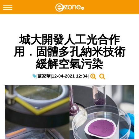
搜尋
城大開發人工光合作
Facebook
Instagram
用．固體多孔納米技術
科技焦點
緩解空氣污染
網絡生活
遊戲動漫
|
蘇家華
|
12-04-2021 12:34
|
教學評測
EduTech
IT Times
生成式AI與雲端應用
Enterprise Digital Transformation