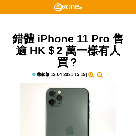
錯體 iPhone 11 Pro 售
逾 HK＄2 萬一樣有人
買？
|
蘇家華
|
12-04-2021 15:19
|