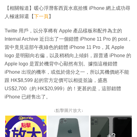
【相關報道】暖心浮潛客西貢水底拾獲 iPhone 網上成功尋
人極速歸還【
下一頁
】
Twitte 用戶，以分享稀有 Apple 產品樣板和配件為主的
Internal Archive 近日出了一個錯體 iPhone 11 Pro 的 post，
當中竟見這部午夜綠色的錯體 iPhone 11 Pro，其 Apple
logo 是明顯向右偏，以及稍稍向上傾斜，跟普通 iPhone 的
Apple logo 是置於機背中心顯然有別。據指這種錯體
iPhone 出現的機率，或低於億分之一，所以其機價絕不能
跟 HK$8,599 起的官方定價可以相提並論，盛惠
US$2,700（約 HK$20,999）的！更甚的是，這部錯體
iPhone 已經售出了。
↓點擊圖片放大↓
+3