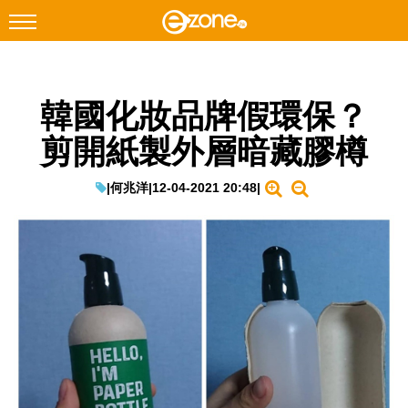
搜尋
韓國化妝品牌假環保？
Facebook
Instagram
剪開紙製外層暗藏膠樽
科技焦點
網絡生活
|
何兆洋
|
12-04-2021 20:48
|
遊戲動漫
教學評測
EduTech
IT Times
生成式AI與雲端應用
Enterprise Digital Transformation