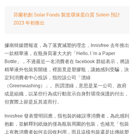
芬蘭初創 Solar Foods 製造環保蛋白質 Solein 預計
2023 年初推出
據南韓媒體報道，為了落實減塑的理念，Innisfree 去年推出
一款精華液，在瓶身寫著大大的「Hello. I 'm a Paper
Bottle」，不過最近一名消費者在 facebook 群組表示，將該
精華液外包裝剪開後，裡面竟是塑膠瓶，讓她感到受騙，決
定到消費者中心投訴，指控該公司「漂綠
（Greenwashing）」。所謂漂綠，意思是某一公司、政府
或是組織，以某些行為或行動宣示自身對環境保護的付出，
但實際上卻是反其道而行。
Innisfree 發表聲明回應，指包裝的確誤導消費者，為此感到
抱歉，並解釋到紙做的僅為瓶裝周圍的包裝，也補充「包裝
上有教消費者如何去回收利用，而且這樣包裝還是比傳統塑