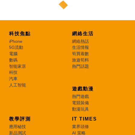
科技焦點
網絡生活
iPhone
網絡熱話
5G流動
生活情報
電腦
筍買着數
數碼
旅遊筍料
智能家居
熱門話題
科技
汽車
人工智能
遊戲動漫
熱門遊戲
電競裝備
動漫玩具
教學評測
IT TIMES
應用秘技
業界頭條
新品測試
AI 策略