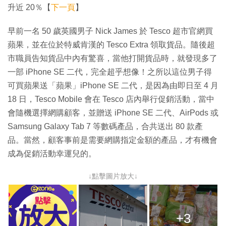
升近 20％【
下一頁
】
早前一名 50 歲英國男子 Nick James 於 Tesco 超市官網買
蘋果，並在位於特威肯漢的 Tesco Extra 領取貨品。隨後超
市職員告知貨品中內有驚喜，當他打開貨品時，就發現多了
一部 iPhone SE 二代，完全超乎想像！之所以這位男子得
可買蘋果送「蘋果」iPhone SE 二代，是因為由即日至 4 月
18 日，Tesco Mobile 會在 Tesco 店內舉行促銷活動，當中
會隨機選擇網購顧客，並贈送 iPhone SE 二代、AirPods 或
Samsung Galaxy Tab 7 等數碼產品，合共送出 80 款產
品。當然，顧客事前是需要網購指定金額的產品，才有機會
成為促銷活動幸運兒的。
↓點擊圖片放大↓
+3