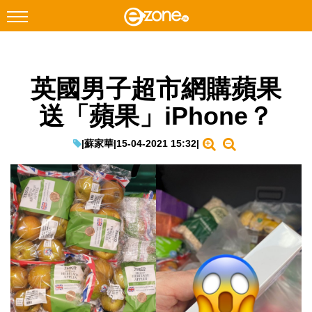
搜尋
英國男子超市網購蘋果
Facebook
Instagram
送「蘋果」iPhone？
科技焦點
網絡生活
|
蘇家華
|
15-04-2021 15:32
|
遊戲動漫
教學評測
EduTech
IT Times
生成式AI與雲端應用
Enterprise Digital Transformation