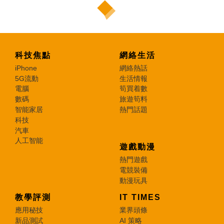
科技焦點
網絡生活
iPhone
網絡熱話
5G流動
生活情報
電腦
筍買着數
數碼
旅遊筍料
智能家居
熱門話題
科技
汽車
人工智能
遊戲動漫
熱門遊戲
電競裝備
動漫玩具
教學評測
IT TIMES
應用秘技
業界頭條
新品測試
AI 策略