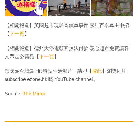
【相關報道】英國超市現離奇鎖車事件 累計百名車主中招
【
下一頁
】
【相關報道】德州大停電顧客無法付款 暖心超市免費讓客
人帶走必需品【
下一頁
】
想睇盡全城最 Hit 科技生活影片，請即【
按此
】瀏覽同埋
subscribe ezone.hk 嘅 YouTube channel。
Source:
The Mirror