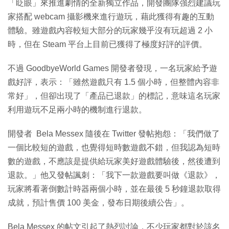
「眨眼」來推進劇情的全新獨立作品，開發團隊強烈建議玩
家搭配 webcam 攝影機來進行遊玩，藉此獲得有趣的互動
體驗。雖遊戲內容較短大部分的玩家幾乎沒有玩超過 2 小
時，但在 Steam 平台上目前已獲得了極度好評的評價。
不過 GoodbyeWorld Games 開發者發現，一名玩家給予遊
戲好評，表示：「雖然遊戲只有 1.5 個小時，但整體內容非
常好」，但卻出現了「產品已退款」的標記，意味這名玩家
利用遊玩不足兩小時的機制進行退款。
開發者 Bela Messex 隨後在 Twitter 發帖抱怨：「我們做了
一個比較短的遊戲，也覺得短時數遊戲不錯，但我認為短時
數的遊戲，不應該是提供給玩家美好遊戲體驗後，然後遭到
退款。」他又發帖諷刺：「我下一款遊戲要叫做《退款》，
玩家將看著倒數計時器兩個小時，並在最後 5 秒鐘退款取得
成就，預計售價 100 美金，發布日期後續公告」。
Bela Messex 的帖文引起了熱烈討論，不少玩家都對於該名