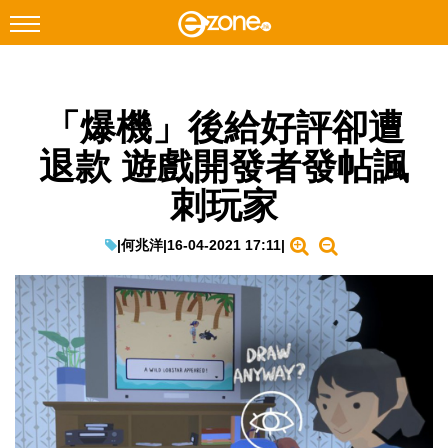
搜尋
「爆機」後給好評卻遭
Facebook
Instagram
退款 遊戲開發者發帖諷
科技焦點
刺玩家
網絡生活
遊戲動漫
|
何兆洋
|
16-04-2021 17:11
|
教學評測
EduTech
IT Times
生成式AI與雲端應用
Enterprise Digital Transformation