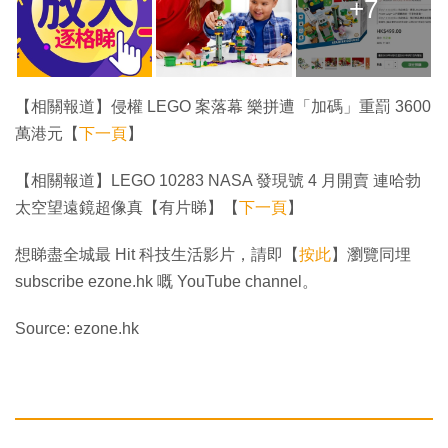
+7
【相關報道】侵權 LEGO 案落幕 樂拼遭「加碼」重罰 3600
萬港元【
下一頁
】
【相關報道】LEGO 10283 NASA 發現號 4 月開賣 連哈勃
太空望遠鏡超像真【有片睇】【
下一頁
】
想睇盡全城最 Hit 科技生活影片，請即【
按此
】瀏覽同埋
subscribe ezone.hk 嘅 YouTube channel。
Source: ezone.hk