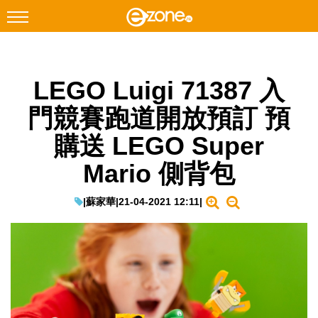
搜尋
LEGO Luigi 71387 入
Facebook
Instagram
門競賽跑道開放預訂 預
科技焦點
購送 LEGO Super
網絡生活
Mario 側背包
遊戲動漫
教學評測
|
蘇家華
|
21-04-2021 12:11
|
EduTech
IT Times
生成式AI與雲端應用
Enterprise Digital Transformation