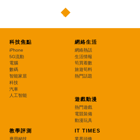
科技焦點
網絡生活
iPhone
網絡熱話
5G流動
生活情報
電腦
筍買着數
數碼
旅遊筍料
智能家居
熱門話題
科技
汽車
人工智能
遊戲動漫
熱門遊戲
電競裝備
動漫玩具
教學評測
IT TIMES
應用秘技
業界頭條