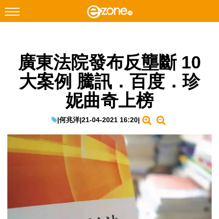
搜尋
廣東法院發布反壟斷 10
Facebook
Instagram
大案例 騰訊．百度．珍
科技焦點
妮曲奇上榜
網絡生活
遊戲動漫
|
何兆洋
|
21-04-2021 16:20
|
教學評測
EduTech
IT Times
生成式AI與雲端應用
Enterprise Digital Transformation