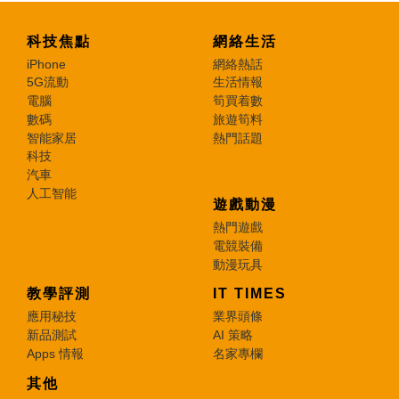
科技焦點
網絡生活
iPhone
網絡熱話
5G流動
生活情報
電腦
筍買着數
數碼
旅遊筍料
智能家居
熱門話題
科技
汽車
人工智能
遊戲動漫
熱門遊戲
電競裝備
動漫玩具
教學評測
IT TIMES
應用秘技
業界頭條
新品測試
AI 策略
Apps 情報
名家專欄
其他