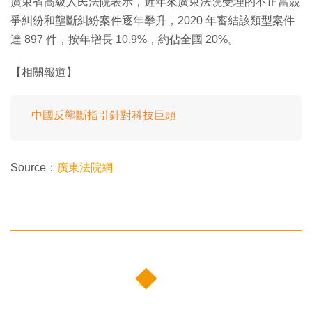
廣東省高級人民法院表示，近年來廣東法院受理的不正當競
爭糾紛和壟斷糾紛案件逐年攀升，2020 年審結該類型案件
達 897 件，按年增長 10.9%，約佔全國 20%。
【相關報道】
中國反壟斷指引針對科技巨頭
Source：
廣東法院網