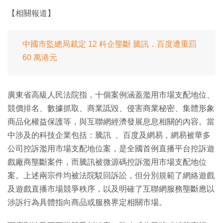
【相關報道】
中國市監總局裁定 12 科企壟斷 騰訊．百度遭重罰
60 萬港元
廣東省高級人民法院指，十個案例涵蓋濫用市場支配地位、
競價排名、數據抓取、商業詆毀、侵害商業秘密、集體形象
商品化權益保護等，與互聯網經濟發展息息相關的內容。當
中涉及的科技企業包括：騰訊 、百度及網易，網易被華多
公司控訴濫用市場支配地位案，是全國首例直播平台控訴遊
戲廠商壟斷案件，而騰訊被微源碼控訴濫用市場支配地位
案。上述兩宗件均被法院駁回訴訟，但分別規範了網絡遊戲
及遊戲直播市場競爭秩序，以及明確了互聯網服務壟斷應以
涉訴行為具體指向商品或服務界定相關市場。