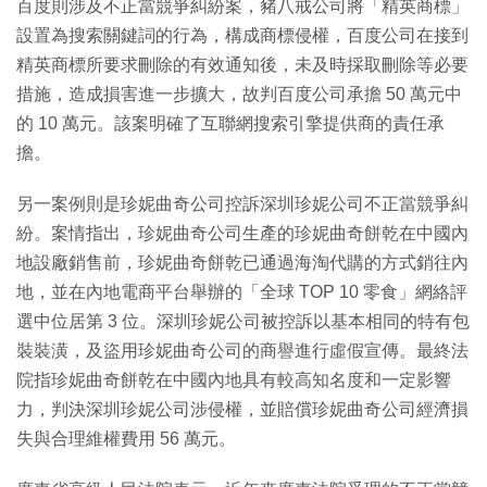
百度則涉及不正當競爭糾紛案，豬八戒公司將「精英商標」
設置為搜索關鍵詞的行為，構成商標侵權，百度公司在接到
精英商標所要求刪除的有效通知後，未及時採取刪除等必要
措施，造成損害進一步擴大，故判百度公司承擔 50 萬元中
的 10 萬元。該案明確了互聯網搜索引擎提供商的責任承
擔。
另一案例則是珍妮曲奇公司控訴深圳珍妮公司不正當競爭糾
紛。案情指出，珍妮曲奇公司生產的珍妮曲奇餅乾在中國內
地設廠銷售前，珍妮曲奇餅乾已通過海淘代購的方式銷往內
地，並在內地電商平台舉辦的「全球 TOP 10 零食」網絡評
選中位居第 3 位。深圳珍妮公司被控訴以基本相同的特有包
裝裝潢，及盜用珍妮曲奇公司的商譽進行虛假宣傳。最終法
院指珍妮曲奇餅乾在中國內地具有較高知名度和一定影響
力，判決深圳珍妮公司涉侵權，並賠償珍妮曲奇公司經濟損
失與合理維權費用 56 萬元。