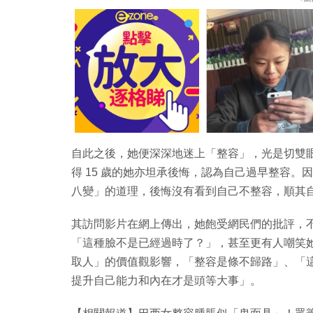
自此之後，她便深深地迷上「整容」，光是切雙眼皮
得 15 歲的她亦坦承後悔，認為自己過早整容
八變」的道理，後悔沒有看到自己不整容，順其
其訪問影片在網上傳出，她飽受網民們的批評，
「這種臉不是已經過時了？」，甚至更有人嘲笑
取人」的價值觀影響，「整容是條不歸路」、「
提升自己能力和內在才是頭等大事」。