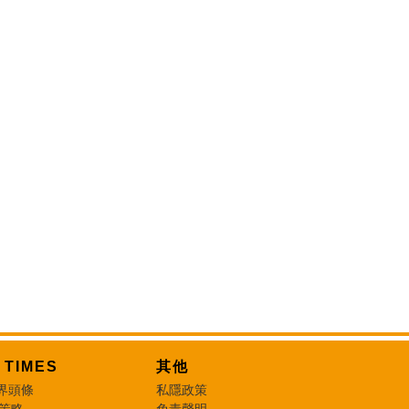
T TIMES
其他
界頭條
私隱政策
 策略
免責聲明