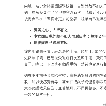
內地一名少女轉讀國際學校後，自覺外貌不如人而感
她，在短短 2 年半間已整容過百次，花費近 4
後悔自己在「五官未定」前整容，坦承自己過早
愛美之心，人皆有之
少女因自覺外貌不如人而感自卑；短短 2 
現後悔自己過早整容
據內地媒體報道，該名居於上海、現年 15 歲的少女
短兩年半間，已經接受過逾百次整容手術，費用高達 
鼻子、嘴巴、下巴也有動過手術，然後也會進行
她在兩年前轉讀國際學校，當時感覺身邊的同學
妝，所以便感覺自卑，甚至在照鏡子時也會非常
家都誇讚效果自己，並著她可以不用再整容。不
一次的整容手術。
↓