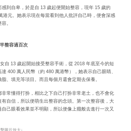
到自卑，於是自 13 歲起便開始整容，現年 15 歲的
80 萬港元。她表示現在每當看到他人批評自己時，便會深感
整容。
年半整容過百次
自 13 歲起開始接受整容手術，從 2018 年底至今的短
400 萬人民幣（約 480 萬港幣），她表示自己眼睛、
抽脂、填充等項目。而且每個月還會定期去保養。
都非常懂得打扮，相比之下自己打扮非常老土，也不會化
沒有自信，所以便萌生出整容的念頭。第一次整容後，大
過自己眼看效果並不明顯，所以便像上癮般去進行一次又
點擊圖片放大↓