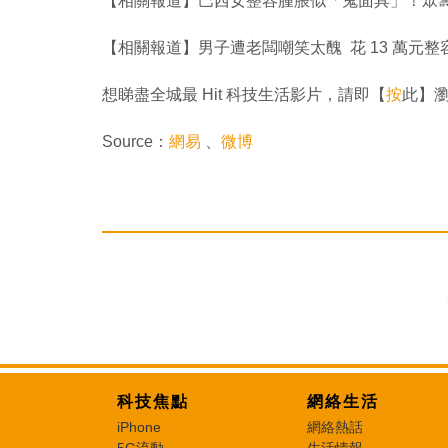
【相關報道】巴西女整容腫脹似「鬼面具」！眾
【相關報道】男子遭老闆嘲笑太醜 花 13 萬元
想睇盡全城最 Hit 科技生活影片，請即【
按
此】瀏覽同
Source：
網易
、
微博
科技焦點
網絡生活
iPhone
網絡熱話
5G流動
生活情報