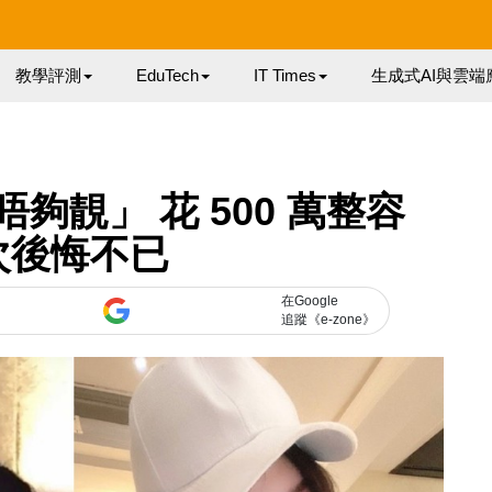
教學評測
EduTech
IT Times
生成式AI與雲端
唔夠靚」 花 500 萬整容
 次後悔不已
在Google
追蹤《e-zone》