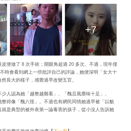
+7
便做了 8 次手術；開眼角超過 20 多次。不過，現年僅
。因不時會看到網上一些批評自己的評論，她便深明「女大十
自然長大的樣子，感覺過早改變五官。
不少人認為她「越整越難看」、「醜且風塵味十足」、
她整得像「醜八怪」。不過也有網民同情她過早被「以貌
這就是典型的被外表第一論毒害的孩子，從小沒人告訴她