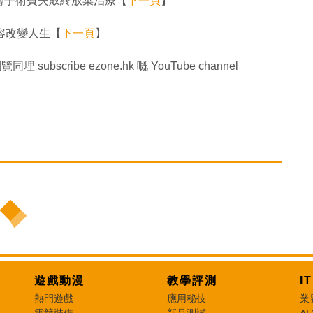
籌手術費失敗終放棄治療【
下一頁
】
整容改變人生【
下一頁
】
埋 subscribe ezone.hk 嘅 YouTube channel
遊戲動漫
教學評測
I
熱門遊戲
應用秘技
業
電競裝備
新品測試
AI