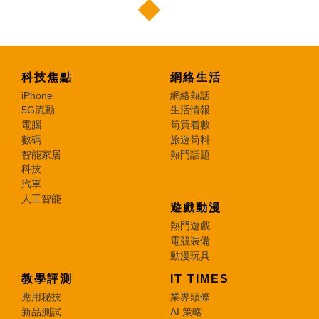
科技焦點
網絡生活
iPhone
網絡熱話
5G流動
生活情報
電腦
筍買着數
數碼
旅遊筍料
智能家居
熱門話題
科技
汽車
人工智能
遊戲動漫
熱門遊戲
電競裝備
動漫玩具
教學評測
IT TIMES
應用秘技
業界頭條
新品測試
AI 策略