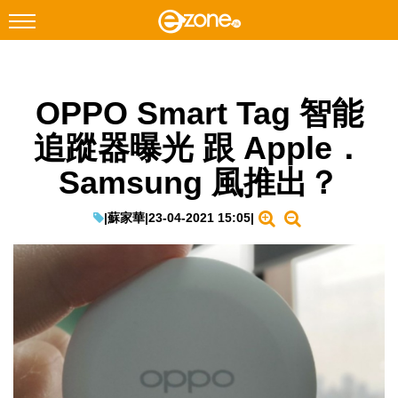
搜尋
OPPO Smart Tag 智能
Facebook
Instagram
追蹤器曝光 跟 Apple．
科技焦點
Samsung 風推出？
網絡生活
遊戲動漫
|
蘇家華
|
23-04-2021 15:05
|
教學評測
EduTech
IT Times
生成式AI與雲端應用
Enterprise Digital Transformation