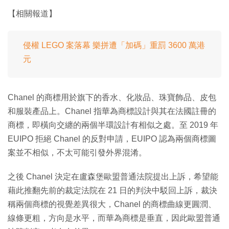
【相關報道】
侵權 LEGO 案落幕 樂拼遭「加碼」重罰 3600 萬港
元
Chanel 的商標用於旗下的香水、化妝品、珠寶飾品、皮包
和服裝產品上。Chanel 指華為商標設計與其在法國註冊的
商標，即橫向交纏的兩個半環設計有相似之處。至 2019 年
EUIPO 拒絕 Chanel 的反對申請，EUIPO 認為兩個商標圖
案並不相似，不太可能引發外界混淆。
之後 Chanel 決定在盧森堡歐盟普通法院提出上訴，希望能
藉此推翻先前的裁定法院在 21 日的判決中駁回上訴，裁決
稱兩個商標的視覺差異很大，Chanel 的商標曲線更圓潤、
線條更粗，方向是水平，而華為商標是垂直，因此歐盟普通