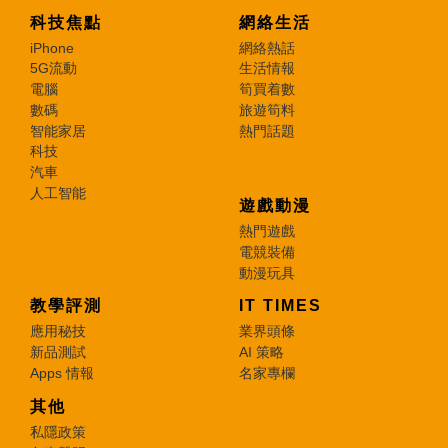
科技焦點
網絡生活
iPhone
網絡熱話
5G流動
生活情報
電腦
筍買着數
數碼
旅遊筍料
智能家居
熱門話題
科技
汽車
人工智能
遊戲動漫
熱門遊戲
電競裝備
動漫玩具
教學評測
IT TIMES
應用秘技
業界頭條
新品測試
AI 策略
Apps 情報
名家專欄
其他
私隱政策