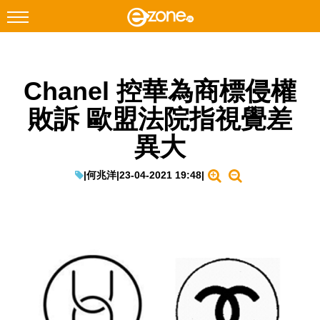
搜尋
Chanel 控華為商標侵權
Facebook
Instagram
敗訴 歐盟法院指視覺差
科技焦點
異大
網絡生活
遊戲動漫
|
何兆洋
|
23-04-2021 19:48
|
教學評測
EduTech
IT Times
生成式AI與雲端應用
Enterprise Digital Transformation