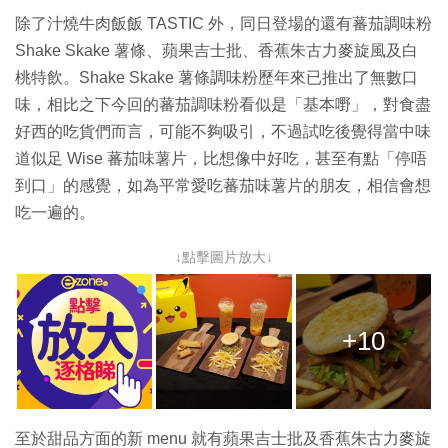
除了汁燒牛肉飯飯 TASTIC 外，同日登場的還有蕃茄調味粉
Shake Skake 薯條、蘋果吉士批、香蕉朱古力麥旋風及白
桃特飲。Shake Skake 薯條調味粉歷年來已推出了無數口
味，相比之下今回的蕃茄調味粉看似是「基本嘢」，對食盡
好西的吃貨們而言，可能不夠吸引，不過試吃後覺得當中味
道似足 Wise 蕃茄味薯片，比想像中好吃，甚至有點「停唔
到口」的感覺，如為平常愛吃蕃茄味薯片的朋友，相信會想
吃一遍的。
↓點擊圖片放大↓
+10
至於甜品方面的新 menu 就有蘋果吉士批及香蕉朱古力麥旋