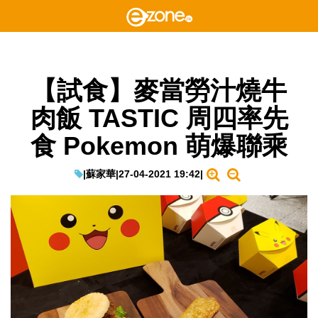
【試食】麥當勞汁燒牛
肉飯 TASTIC 周四率先
食 Pokemon 萌爆聯乘
|
蘇家華
|
27-04-2021 19:42
|