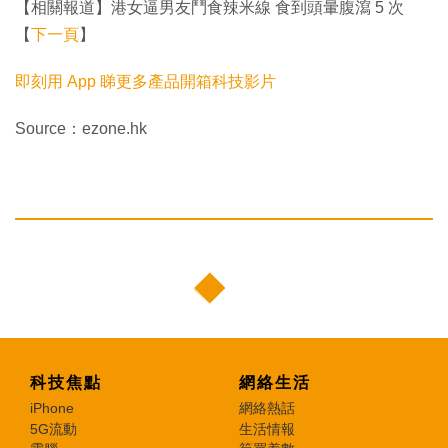
【相關報道】港女逼男友鬥食辣米線 食到頭暈腹瀉 5 次
【
下一頁
】
即刻用 App 睇更多產品開箱科技影片
Source：ezone.hk
科技焦點
網絡生活
iPhone
網絡熱話
5G流動
生活情報