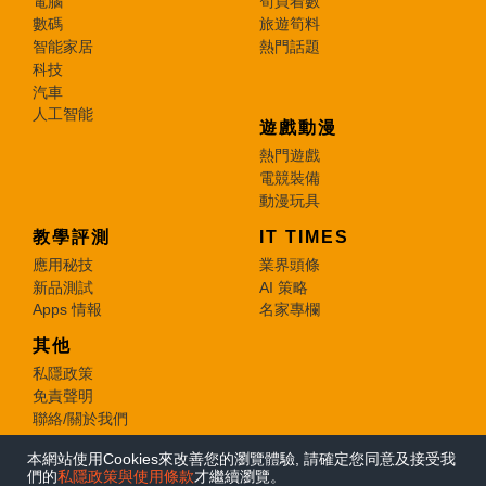
電腦
筍買着數
數碼
旅遊筍料
智能家居
熱門話題
科技
汽車
人工智能
遊戲動漫
熱門遊戲
電競裝備
動漫玩具
教學評測
IT TIMES
應用秘技
業界頭條
新品測試
AI 策略
Apps 情報
名家專欄
其他
私隱政策
免責聲明
聯絡/關於我們
本網站使用Cookies來改善您的瀏覽體驗, 請確定您同意及接受我
© 2026 e-zone. All Rights Reserved.
們的
私隱政策與使用條款
才繼續瀏覽。