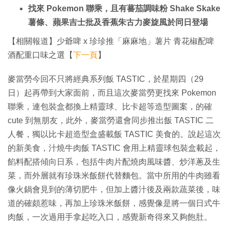
找來 Pokemon 聯乘，且有蕃茄調味粉 Shake Skake
薯條、蘋果吉士批及香蕉朱古力麥旋風於同日登場
【相關報道】少爺啤 x 珍珍推「麻麻地」薯片 青花椒配啤
酒配重口味之選【
下一頁
】
麥當勞今回不只將經典系列飯 TASTIC，於星期四（29
日）起再帶到大家面前，而且這次麥當勞更找來 Pokemon
聯乘，連包裝盒都換上精靈球、比卡超等造型圖案，的確
cute 到無朋友，此外，麥當勞還會同步推出飯 TASTIC 二
人餐，獨以比卡超造型盒盛載飯 TASTIC 美食的。說起這次
的新美食，汁燒牛肉飯 TASTIC 會用上精靈球包裝盒載起，
餡料配搭傾向日系，包括牛肉片配燒肉風味醬、炒洋蔥及生
菜，而外層就有珍珠米飯餅代替麵包。當中所用的牛肉雖看
像火鍋會見到的薄切肥牛，但加上醬汁後及兩款蔬菜後，味
道的確頗惹味，再加上珍珠米飯餅，感覺像是將一個日式牛
肉飯，一次過用手拿起吃入口，感覺新奇得來又夠飽肚。