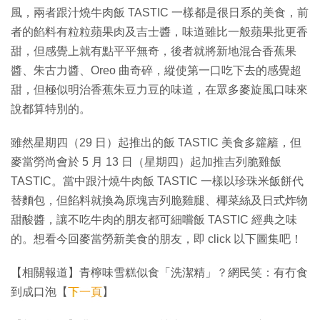
風，兩者跟汁燒牛肉飯 TASTIC 一樣都是很日系的美食，前
者的餡料有粒粒蘋果肉及吉士醬，味道雖比一般蘋果批更香
甜，但感覺上就有點平平無奇，後者就將新地混合香蕉果
醬、朱古力醬、Oreo 曲奇碎，縱使第一口吃下去的感覺超
甜，但極似明治香蕉朱豆力豆的味道，在眾多麥旋風口味來
說都算特別的。
雖然星期四（29 日）起推出的飯 TASTIC 美食多籮籬，但
麥當勞尚會於 5 月 13 日（星期四）起加推吉列脆雞飯
TASTIC。當中跟汁燒牛肉飯 TASTIC 一樣以珍珠米飯餅代
替麵包，但餡料就換為原塊吉列脆雞腿、椰菜絲及日式炸物
甜酸醬，讓不吃牛肉的朋友都可細嚐飯 TASTIC 經典之味
的。想看今回麥當勞新美食的朋友，即 click 以下圖集吧！
【相關報道】青檸味雪糕似食「洗潔精」？網民笑：有冇食
到成口泡【
下一頁
】