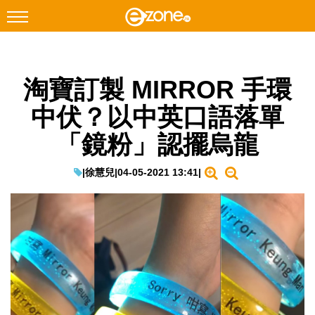
搜尋
淘寶訂製 MIRROR 手環
Facebook
Instagram
中伏？以中英口語落單
科技焦點
「鏡粉」認擺烏龍
網絡生活
遊戲動漫
|
徐慧兒
|
04-05-2021 13:41
|
教學評測
EduTech
IT Times
生成式AI與雲端應用
Enterprise Digital Transformation