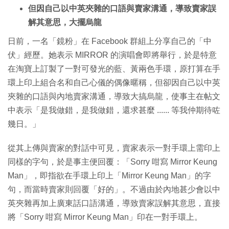
但因自己以中英夾雜的口語與賣家溝通，導致賣家誤
解其意思，大擺烏龍
日前，一名「鏡粉」在 Facebook 群組上分享自己的「中
伏」經歷。她表示 MIRROR 的演唱會即將舉行，於是特意
在淘寶上訂製了一對可發光的藍、黃兩色手環，原打算在手
環上印上組合名和自己心儀的偶像暱稱，但卻因自己以中英
夾雜的口語與內地賣家溝通，導致大搞烏龍，使事主在帖文
中表示「是我做錯，是我做錯，還求甚麼 ...... 等我仲期待咗
幾日。」
從其上傳與賣家的對話中可見，賣家表示一對手環上需印上
同樣的字句，於是事主便回覆：「Sorry 咁寫 Mirror Keung
Man」，即指欲在手環上印上「Mirror Keung Man」的字
句，而當時賣家則回覆「好的」。不過由於內地甚少會以中
英夾雜再加上廣東話口語溝通，導致賣家誤解其意思，直接
將「Sorry 咁寫 Mirror Keung Man」印在一對手環上。