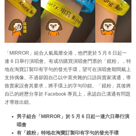
特集
「MIRROR」組合人氣風靡全港，他們更於 5 月 6 日起一
連 6 日舉行演唱會。有成功購買演唱會門票的「鏡粉」，特
地在淘寶訂製印有字句的發光手環，望可在演唱會期間戴上
支持偶像。不過卻因自己以中英夾雜的口語與賣家溝通，導
致賣家誤會其要求，將手環上的字句印錯。「鏡粉」其後將
自己的經歷分享於 Facebook 專頁上，承認自己溝通有問題
才導致出錯。
男子組合「MIRROR」於 5 月 6 日起一連六日舉行演
唱會
有「鏡粉」特地在淘寶訂製印有字句的發光手環