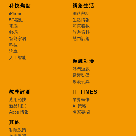
科技焦點
網絡生活
iPhone
網絡熱話
5G流動
生活情報
電腦
筍買着數
數碼
旅遊筍料
智能家居
熱門話題
科技
汽車
人工智能
遊戲動漫
熱門遊戲
電競裝備
動漫玩具
教學評測
IT TIMES
應用秘技
業界頭條
新品測試
AI 策略
Apps 情報
名家專欄
其他
私隱政策