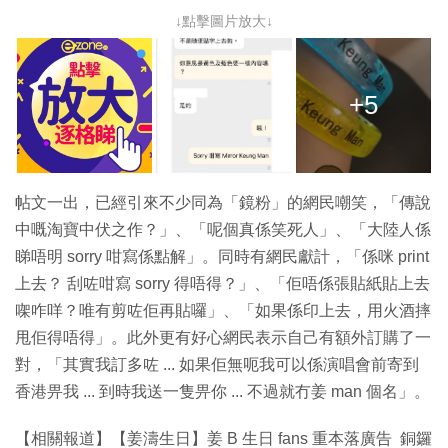
↓點擊圖片放大↓
+5
帖文一出，已經引來不少同為「鏡粉」的網民嘲笑，「傳說
中嘅淘寶中伏之作？」、「呢個真係笑死人」、「大陸人係
睇唔明 sorry 咁寫係點解」。同時有網民獻計，「係咪 print
上去？ 刮咗咁寫 sorry 得唔得？」、「佢唔係張貼紙貼上去
㗎咋咩？唯有剪咗佢再貼囉」、「如果係印上去，用火酒摔
甩佢得唔得」。此外更有好心網民表示自己有額外訂購了一
對，「其實我訂多咗 ... 如果佢無呃我可以係演唱會前寄到
香港畀我 ... 到時我送一隻畀你 ... 不過就冇姜 man 個名」。
【相關報道】【姜濤生日】姜 B 生日 fans 重本落廣告 銅鑼