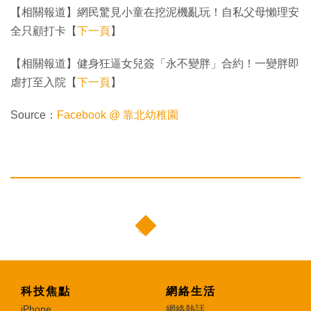
【相關報道】網民驚見小童在挖泥機亂玩！自私父母懶理安
全只顧打卡【
下一頁
】
【相關報道】健身狂逼女兒簽「永不變胖」合約！一變胖即
虐打至入院【
下一頁
】
Source：
Facebook @ 靠北幼稚園
科技焦點
網絡生活
iPhone
網絡熱話