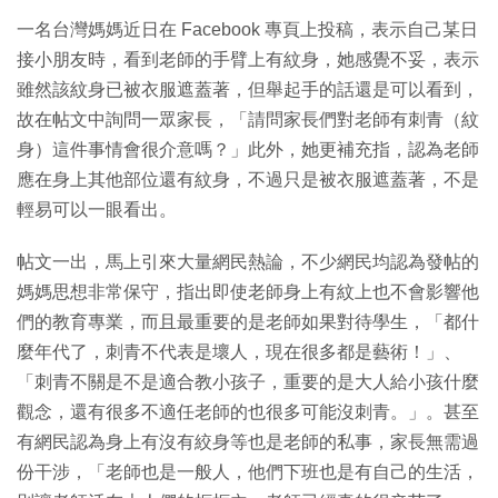
一名台灣媽媽近日在 Facebook 專頁上投稿，表示自己某日
接小朋友時，看到老師的手臂上有紋身，她感覺不妥，表示
雖然該紋身已被衣服遮蓋著，但舉起手的話還是可以看到，
故在帖文中詢問一眾家長，「請問家長們對老師有刺青（紋
身）這件事情會很介意嗎？」此外，她更補充指，認為老師
應在身上其他部位還有紋身，不過只是被衣服遮蓋著，不是
輕易可以一眼看出。
帖文一出，馬上引來大量網民熱論，不少網民均認為發帖的
媽媽思想非常保守，指出即使老師身上有紋上也不會影響他
們的教育專業，而且最重要的是老師如果對待學生，「都什
麼年代了，刺青不代表是壞人，現在很多都是藝術！」、
「刺青不關是不是適合教小孩子，重要的是大人給小孩什麼
觀念，還有很多不適任老師的也很多可能沒刺青。」。甚至
有網民認為身上有沒有絞身等也是老師的私事，家長無需過
份干涉，「老師也是一般人，他們下班也是有自己的生活，