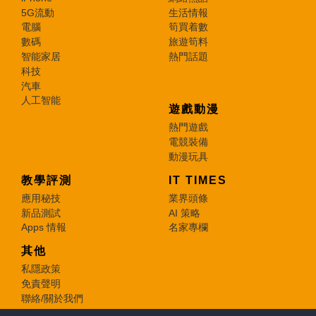
5G流動
生活情報
電腦
筍買着數
數碼
旅遊筍料
智能家居
熱門話題
科技
汽車
人工智能
遊戲動漫
熱門遊戲
電競裝備
動漫玩具
教學評測
IT TIMES
應用秘技
業界頭條
新品測試
AI 策略
Apps 情報
名家專欄
其他
私隱政策
免責聲明
聯絡/關於我們