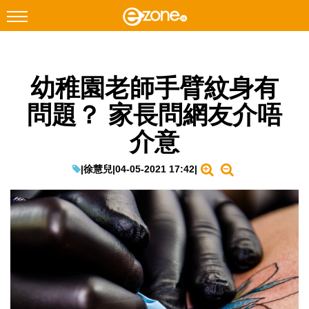
搜尋
幼稚園老師手臂紋身有
Facebook
Instagram
問題？ 家長問網友介唔
科技焦點
介意
網絡生活
遊戲動漫
|
徐慧兒
|
04-05-2021 17:42
|
教學評測
EduTech
IT Times
生成式AI與雲端應用
Enterprise Digital Transformation