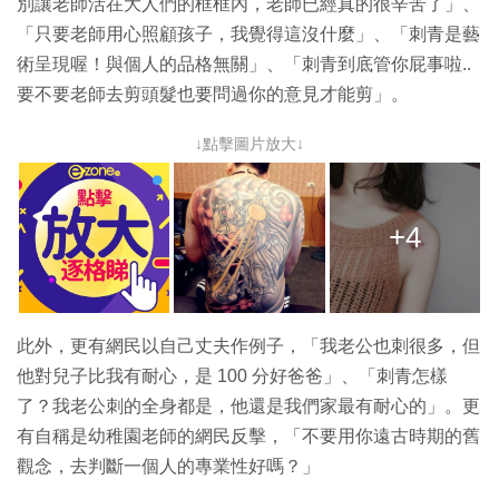
別讓老師活在大人們的框框內，老師已經真的很辛苦了」、
「只要老師用心照顧孩子，我覺得這沒什麼」、「刺青是藝
術呈現喔！與個人的品格無關」、「刺青到底管你屁事啦..
要不要老師去剪頭髮也要問過你的意見才能剪」。
↓點擊圖片放大↓
+4
此外，更有網民以自己丈夫作例子，「我老公也刺很多，但
他對兒子比我有耐心，是 100 分好爸爸」、「刺青怎樣
了？我老公刺的全身都是，他還是我們家最有耐心的」。更
有自稱是幼稚園老師的網民反擊，「不要用你遠古時期的舊
觀念，去判斷一個人的專業性好嗎？」