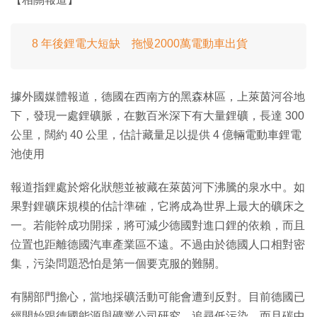
8 年後鋰電大短缺 拖慢2000萬電動車出貨
據外國媒體報道，德國在西南方的黑森林區，上萊茵河谷地
下，發現一處鋰礦脈，在數百米深下有大量鋰礦，長達 300
公里，闊約 40 公里，估計藏量足以提供 4 億輛電動車鋰電
池使用
報道指鋰處於熔化狀態並被藏在萊茵河下沸騰的泉水中。如
果對鋰礦床規模的估計準確，它將成為世界上最大的礦床之
一。若能幹成功開採，將可減少德國對進口鋰的依賴，而且
位置也距離德國汽車產業區不遠。不過由於德國人口相對密
集，污染問題恐怕是第一個要克服的難關。
有關部門擔心，當地採礦活動可能會遭到反對。目前德國已
經開始跟德國能源與礦業公司研究，追尋低污染，而且碳中