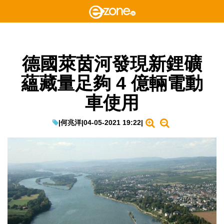
德國萊茵河發現新鋰礦
蘊藏量足夠 4 億輛電動
車使用
|
何兆洋
|
04-05-2021 19:22
|