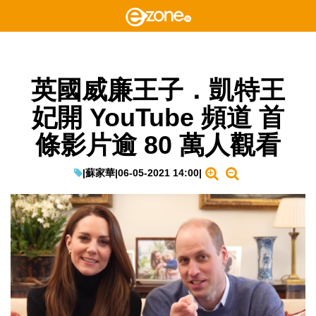
英國威廉王子．凱特王
妃開 YouTube 頻道 首
條影片逾 80 萬人觀看
|
蘇家華
|
06-05-2021 14:00
|