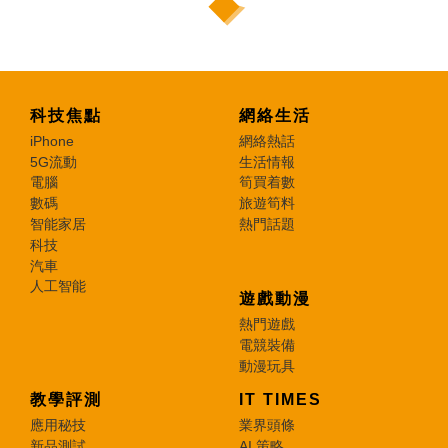
科技焦點
網絡生活
iPhone
網絡熱話
5G流動
生活情報
電腦
筍買着數
數碼
旅遊筍料
智能家居
熱門話題
科技
汽車
人工智能
遊戲動漫
熱門遊戲
電競裝備
動漫玩具
教學評測
IT TIMES
應用秘技
業界頭條
新品測試
AI 策略