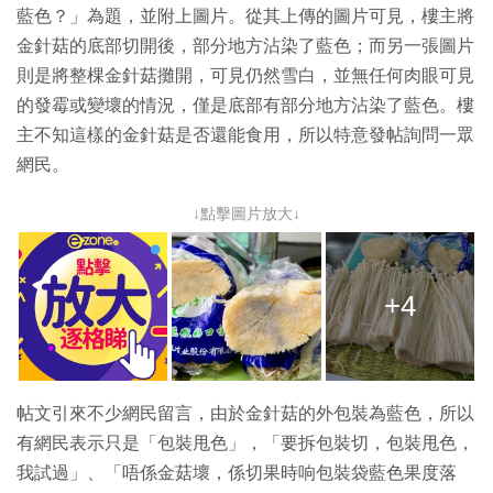
藍色？」為題，並附上圖片。從其上傳的圖片可見，樓主將
金針菇的底部切開後，部分地方沾染了藍色；而另一張圖片
則是將整棵金針菇攤開，可見仍然雪白，並無任何肉眼可見
的發霉或變壞的情況，僅是底部有部分地方沾染了藍色。樓
主不知這樣的金針菇是否還能食用，所以特意發帖詢問一眾
網民。
↓點擊圖片放大↓
+4
帖文引來不少網民留言，由於金針菇的外包裝為藍色，所以
有網民表示只是「包裝甩色」，「要拆包裝切，包裝甩色，
我試過」、「唔係金菇壞，係切果時响包裝袋藍色果度落