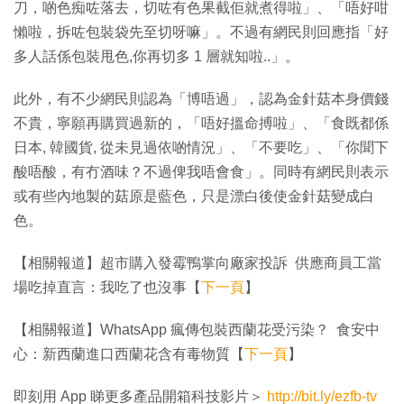
刀，啲色痴咗落去，切咗有色果截佢就煮得啦」、「唔好咁
懶啦，拆咗包裝袋先至切呀嘛」。不過有網民則回應指「好
多人話係包裝甩色,你再切多 1 層就知啦..」。
此外，有不少網民則認為「博唔過」，認為金針菇本身價錢
不貴，寧願再購買過新的，「唔好搵命搏啦」、「食既都係
日本, 韓國貨, 從未見過依啲情況」、「不要吃」、「你聞下
酸唔酸，有冇酒味？不過俾我唔會食」。同時有網民則表示
或有些內地製的菇原是藍色，只是漂白後使金針菇變成白
色。
【相關報道】超市購入發霉鴨掌向廠家投訴 供應商員工當
場吃掉直言：我吃了也沒事【
下一頁
】
【相關報道】WhatsApp 瘋傳包裝西蘭花受污染？ 食安中
心：新西蘭進口西蘭花含有毒物質【
下一頁
】
即刻用 App 睇更多產品開箱科技影片＞
http://bit.ly/ezfb-tv