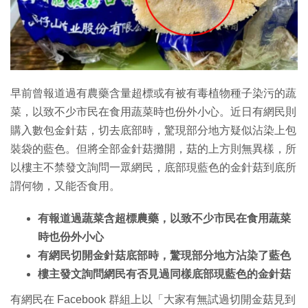
早前曾報道過有農藥含量超標或有被有毒植物種子染污的蔬
菜，以致不少市民在食用蔬菜時也份外小心。近日有網民則
購入數包金針菇，切去底部時，驚現部分地方疑似沾染上包
裝袋的藍色。但將全部金針菇攤開，菇的上方則無異樣，所
以樓主不禁發文詢問一眾網民，底部現藍色的金針菇到底所
謂何物，又能否食用。
有報道過蔬菜含超標農藥，以致不少市民在食用蔬菜
時也份外小心
有網民切開金針菇底部時，驚現部分地方沾染了藍色
樓主發文詢問網民有否見過同樣底部現藍色的金針菇
有網民在 Facebook 群組上以「大家有無試過切開金菇見到