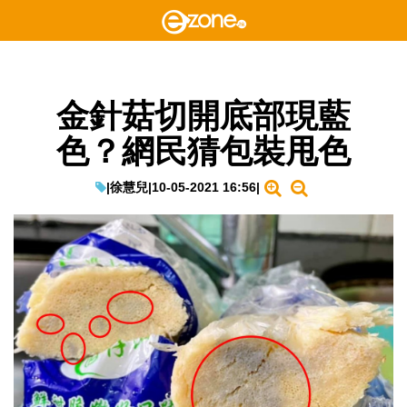
金針菇切開底部現藍
色？網民猜包裝甩色
|
徐慧兒
|
10-05-2021 16:56
|