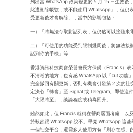
列出當 WhatsApp 政策變更於 5 月 15 日
此遭刪除帳號，或不能使用 WhatsApp」，但仍
受更新後才會解除」，當中的影響包括：
一）「將無法存取對話列表，但仍然可以接聽來
二）「可使用的功能受到限制幾周後，將無法接聽來
話到你的手機」等
香港資訊科技商會榮譽會長方保僑（Francis）表
不清晰的地方，也有感 WhatsApp 以「cut 
完全撤回有關更新，否則有機會引發第 2 次的
定決心「轉會」至 Signal 或 Telegram。即
「大限將至」，談論程度或稍為回升。
雖然如此，但 Francis 就稱在營商層面考慮，以
於毅然跟 WhatsApp 說不。畢竟 WhatsA
一個社交平台，還需多人使用方有「刷存在感」