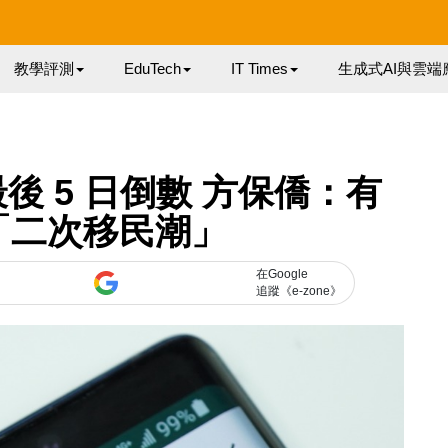
教學評測
EduTech
IT Times
生成式AI與雲端
款最後 5 日倒數 方保僑：有
「二次移民潮」
在Google
追蹤《e-zone》