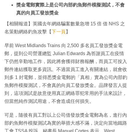
獎金電郵實際上是公司內部釣魚郵件模擬測試，不會
真的向員工發放獎金
【相關報道】英國去年網絡騙案數量急增 15 倍 借 NHS 之
名策動網絡釣魚攻擊【
下一頁
】
早前 West Midlands Trains 向 2,500 多名員工發放獎金電
郵，提到公司營運總監 Julian Edwards 為答謝員工在疫情
下仍然辛勤地工作，因此將會獲得財務報酬，而員工可按入
郵件連結獲取更多資訊。不過當員工進入有關連結，就會收
到多 1 封電郵，並得悉獎金電郵的「真相」實為公司內部釣
魚郵件模擬測試，不會真的向員工發放獎金。品牌發言人提
到，這項測試是故意使用真正網絡罪犯常用的手法來設計，
但當然純作測試用途，不會造成任何損失。
可是，隨後有員工對以上公司借發放獎金電郵為名，進行內
部釣魚郵件模擬測試為實的舉措大感不滿，決定向當地鐵路
工會 TSSA 投訴。秘書長 Manuel Cortes 表示，West