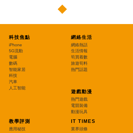
科技焦點
網絡生活
iPhone
網絡熱話
5G流動
生活情報
電腦
筍買着數
數碼
旅遊筍料
智能家居
熱門話題
科技
汽車
人工智能
遊戲動漫
熱門遊戲
電競裝備
動漫玩具
教學評測
IT TIMES
應用秘技
業界頭條