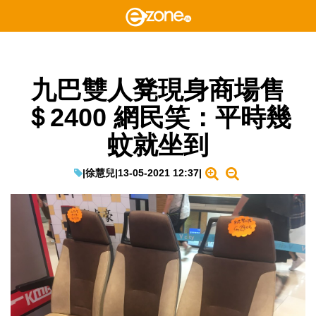
九巴雙人凳現身商場售
＄2400 網民笑：平時幾
蚊就坐到
|
徐慧兒
|
13-05-2021 12:37
|