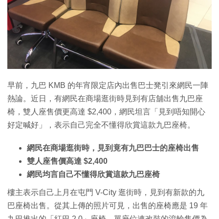
早前，九巴 KMB 的年宵限定店內出售巴士凳引來網民一陣
熱論。近日，有網民在商場逛街時見到有店舖出售九巴座
椅，雙人座售價更高達 $2,400，網民坦言「見到唔知開心
好定喊好」，表示自己完全不懂得欣賞這款九巴座椅。
網民在商場逛街時，見到竟有九巴巴士的座椅出售
雙人座售價高達 $2,400
網民均言自己不懂得欣賞這款九巴座椅
樓主表示自己上月在屯門 V-City 逛街時，見到有新款的九
巴座椅出售。從其上傳的照片可見，出售的座椅應是 19 年
九巴推出的「紅巴 2.0」座椅。單座位連改裝的滾輪售價為