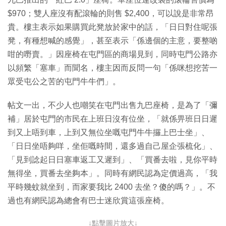
$970；雙人座沒有配滾輪的則售 $2,400，可以說是非常昂
貴。樓主表示如果購買此凳放於家中的話，「日日對住呢張
凳，有種想喊的感覺」，甚至表示「係邊個的主意，要整啲
咁的嘢賣。」因座椅在屯門區的商場見到，同時屯門公路亦
以頻繁「塞車」而聞名，樓主因而反問一句「係咪想挖苦一
眾受屯公之苦的屯門牛牛們」。
帖文一出，不少人也嘲笑在屯門出售九巴座椅，是為了「彌
補」居於屯門的市民在上班日沒有位坐，「就係畀班日日遲
到又上唔到車，上到又無位坐嘅屯門牛牛攞上巴士坐」、
「日日坐唔夠咩，坐佢嘅時間，還多過自己屋企張梳化」、
「見到諗起日日塞車返工又遲到」、「買番去啦，見你平時
無得坐，買番去坐夠本」。同時有網民認為定價過高，「我
平時幾蚊就坐到，而家要我比 2400 去坐？傻的嗎？」。不
過也有網民認為總會有巴士迷欣賞這張座椅。
↓點擊圖片放大↓