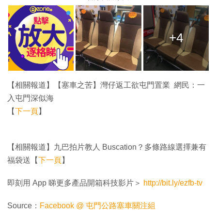
+4
【相關報道】【塞車之苦】灣仔返工欲屯門置業 網民：一
入屯門深似海
【
下一頁
】
【相關報道】九巴拍片教人 Buscation？多條路線選擇兼有
福袋送【
下一頁
】
即刻用 App 睇更多產品開箱科技影片＞
http://bit.ly/ezfb-tv
Source：
Facebook @ 屯門公路塞車關注組