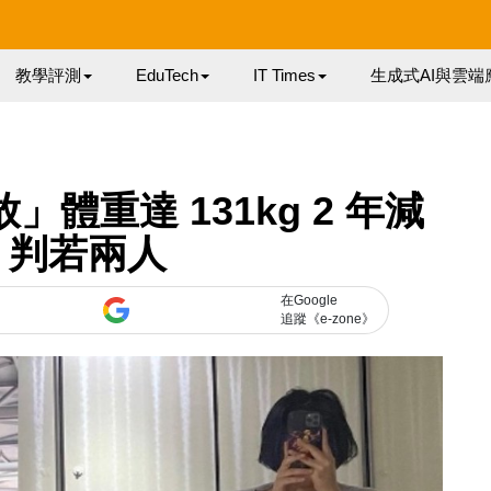
教學評測
EduTech
IT Times
生成式AI與雲端
」體重達 131kg 2 年減
kg 判若兩人
在Google
追蹤《e-zone》