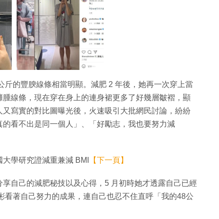
1 公斤的豐腴線條相當明顯。減肥 2 年後，她再一次穿上當
臃腫線條，現在穿在身上的連身裙更多了好幾層皺褶，顯
人又寫實的對比圖曝光後，火速吸引大批網民討論，紛紛
真的看不出是同一個人」、「好勵志，我也要努力減
大學研究證減重兼減 BMI
【下一頁】
享自己的減肥秘技以及心得，5 月初時她才透露自己已經
梁秀彬看著自己努力的成果，連自己也忍不住直呼「我的48公