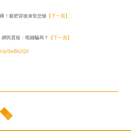
天全裸！癡肥背後身世悲慘
【下一頁】
！網民質疑：呃錢騙局？
【下一頁】
it.ly/3wBb2QV