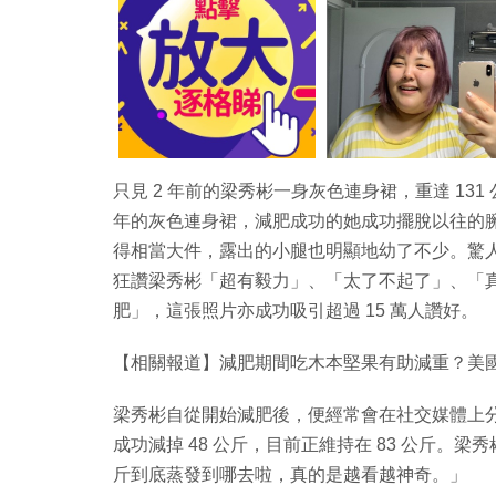
只見 2 年前的梁秀彬一身灰色連身裙，重達 13
年的灰色連身裙，減肥成功的她成功擺脫以往的
得相當大件，露出的小腿也明顯地幼了不少。驚
狂讚梁秀彬「超有毅力」、「太了不起了」、「
肥」，這張照片亦成功吸引超過 15 萬人讚好。
【相關報道】減肥期間吃木本堅果有助減重？美國
梁秀彬自從開始減肥後，便經常會在社交媒體上分
成功減掉 48 公斤，目前正維持在 83 公斤。
斤到底蒸發到哪去啦，真的是越看越神奇。」