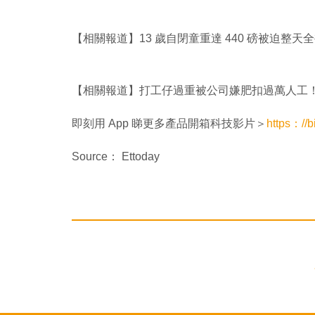
【相關報道】13 歲自閉童重達 440 磅被迫整
【相關報道】打工仔過重被公司嫌肥扣過萬人工
即刻用 App 睇更多產品開箱科技影片＞
https：//b
Source： Ettoday