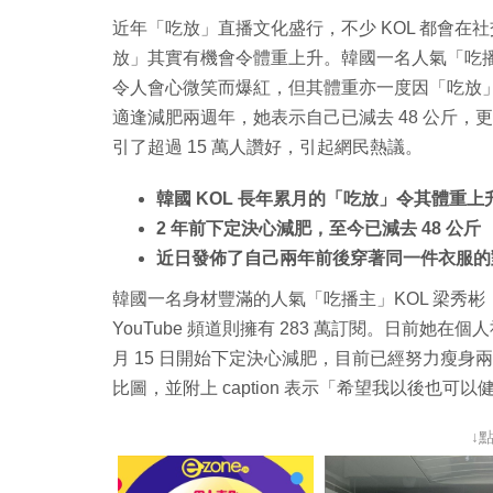
近年「吃放」直播文化盛行，不少 KOL 都會
放」其實有機會令體重上升。韓國一名人氣「吃播
令人會心微笑而爆紅，但其體重亦一度因「吃放」而
適逢減肥兩週年，她表示自己已減去 48 公斤
引了超過 15 萬人讚好，引起網民熱議。
韓國 KOL 長年累月的「吃放」令其體重上升至
2 年前下定決心減肥，至今已減去 48 公斤
近日發佈了自己兩年前後穿著同一件衣服的
韓國一名身材豐滿的人氣「吃播主」KOL 梁秀彬（音譯
YouTube 頻道則擁有 283 萬訂閱。日前她在個人社
月 15 日開始下定決心減肥，目前已經努力瘦
比圖，並附上 caption 表示「希望我以後也可
↓