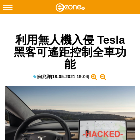
搜尋
利用無人機入侵 Tesla
Facebook
Instagram
黑客可遙距控制全車功
科技焦點
能
網絡生活
遊戲動漫
|
何兆洋
|
18-05-2021 19:04
|
教學評測
EduTech
IT Times
生成式AI與雲端應用
Enterprise Digital Transformation