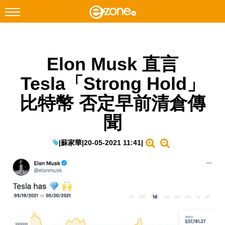
搜尋
Elon Musk 直言
Facebook
Instagram
Tesla「Strong Hold」
科技焦點
比特幣 否定早前清倉傳
網絡生活
聞
遊戲動漫
教學評測
|
蘇家華
|
20-05-2021 11:41
|
EduTech
IT Times
生成式AI與雲端應用
Enterprise Digital Transformation