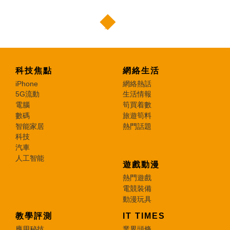
科技焦點
網絡生活
iPhone
網絡熱話
5G流動
生活情報
電腦
筍買着數
數碼
旅遊筍料
智能家居
熱門話題
科技
汽車
人工智能
遊戲動漫
熱門遊戲
電競裝備
動漫玩具
教學評測
IT TIMES
應用秘技
業界頭條