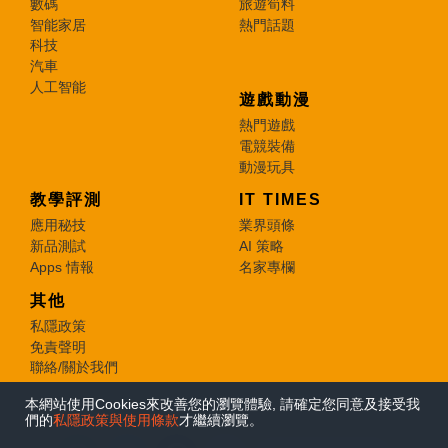
數碼
旅遊筍料
智能家居
熱門話題
科技
汽車
人工智能
遊戲動漫
熱門遊戲
電競裝備
動漫玩具
教學評測
IT TIMES
應用秘技
業界頭條
新品測試
AI 策略
Apps 情報
名家專欄
其他
私隱政策
免責聲明
聯絡/關於我們
本網站使用Cookies來改善您的瀏覽體驗, 請確定您同意及接受我
© 2026 e-zone. All Rights Reserved.
們的
私隱政策與使用條款
才繼續瀏覽。