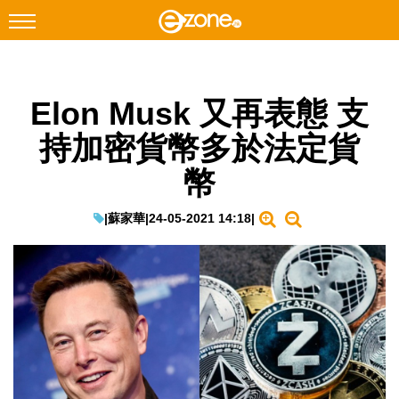
搜尋
Elon Musk 又再表態 支
Facebook
Instagram
持加密貨幣多於法定貨
科技焦點
幣
網絡生活
遊戲動漫
|
蘇家華
|
24-05-2021 14:18
|
教學評測
EduTech
IT Times
生成式AI與雲端應用
Enterprise Digital Transformation