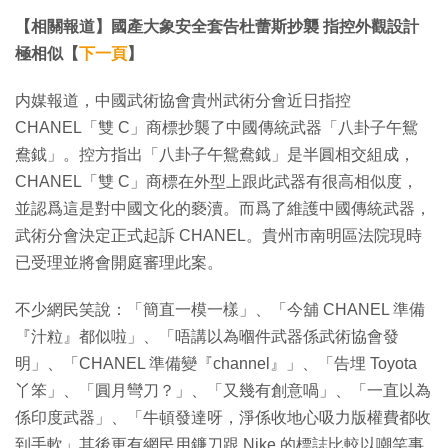
【相關報道】國產大象安全套告杜蕾斯抄襲 指控外觀設計
極相似【
下一頁
】
内媒報道，中國武術協會貴州武術分會近日指控
CHANEL「雙 C」商標抄襲了中國傳統武器「八卦子午鴛
鴦鉞」。控方指出「八卦子午鴛鴦鉞」是半圓相交組成，
CHANEL「雙 C」商標在外型上跟此武器有很高相似度，
並認爲這是對中國文化的褻瀆。而爲了維護中國傳統武器，
武術分會決定正式起訴 CHANEL。貴州市南明區法院現時
已受理並將會開庭審理此案。
不少網民笑說：「簡直一模一樣」、「今舖 CHANEL 準備
『汁粒』都似啦」、「唔講以為嗰件武器係武術協會發
明」、「CHANEL 準備變『channel』」、「告埋 Toyota
丫笨」、「圓月彎刀？」、「又幾有創意喎」、「一直以為
係印度武器」、「牛頓發達呀，淨係收地心吸力版權費都收
到手軟」其後更有網民用鐮刀跟 Nike 的標誌比較以嘲笑事