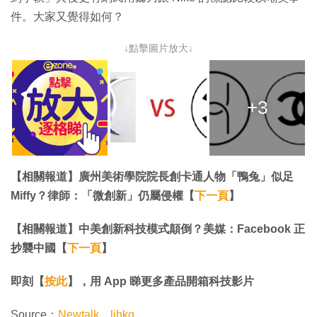
件。大家又覺得如何？
↓點擊圖片放大↓
+3
【相關報道】廣州美術學院院長創卡通人物「鴨兔」似足
Miffy？律師：「微創新」仍屬侵權【
下一頁
】
【相關報道】中美創新科技模式顛倒？美媒：Facebook 正
抄襲中國【
下一頁
】
即刻【
按此
】，用 App 睇更多產品開箱科技影片
Source：
Newtalk
、
lihkg