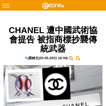
搜尋
CHANEL 遭中國武術協
Facebook
Instagram
會提告 被指商標抄襲傳
科技焦點
統武器
網絡生活
遊戲動漫
|
梁綺文
|
25-05-2021 18:34
|
教學評測
EduTech
IT Times
生成式AI與雲端應用
Enterprise Digital Transformation