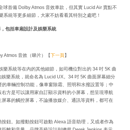
是全球首備 Dolby Atmos 音效車款，但其實 Lucid Air 賣點不
設計及娛樂系統等更多細節，大家不妨看看其特別之處吧！
r 更多細節，包括車廂設計及娛樂系統
by Atmos 音效（睇片）【
下一頁
】
車廂設計及娛樂系統等在內的其他細節，如司機位對出的 34 吋 5K 曲
的娛樂系統，就命名為 Lucid UX。34 吋 5K 曲面屏幕細分
重要的車輛控制功能，像車窗除霜、照明和水撥設置等；中
板右方是可以讓用家自訂顯示資料的小屏幕，想呈現導航
主屏幕的觸控屏幕，不論播放媒介、通訊等資料，都可在
鈕。如撥動按鈕可啟動 Alexa 語音助理，又或者作為
音量。品牌高級設計副總裁 Derek Jenkins 表示，