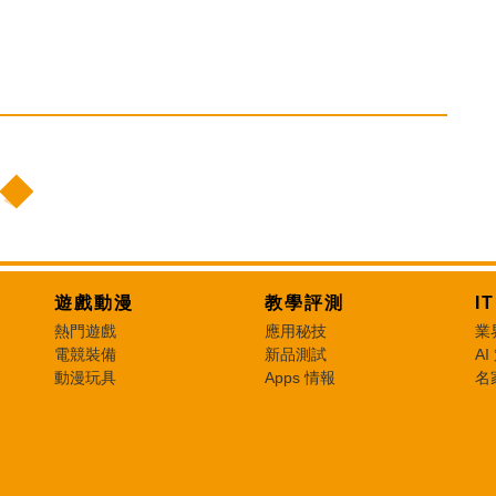
遊戲動漫
教學評測
I
熱門遊戲
應用秘技
業
電競裝備
新品測試
AI
動漫玩具
Apps 情報
名