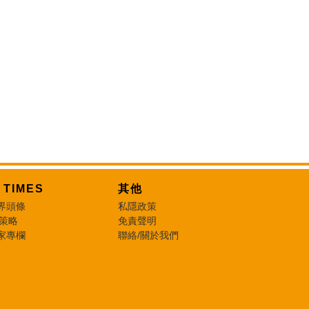
T TIMES
其他
界頭條
私隱政策
 策略
免責聲明
家專欄
聯絡/關於我們