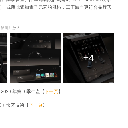
幻，或藉此添加電子元素的風格，真正轉向更符合品牌形
點擊圖片放大↓
+4
 2023 年第 3 季生產【
下一頁
】
S＋快充技術【
下一頁
】