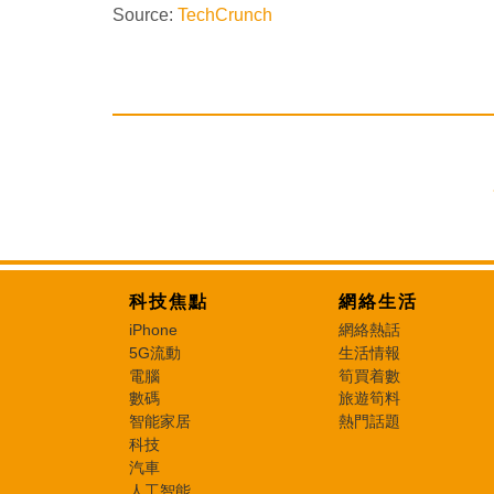
Source:
TechCrunch
科技焦點
網絡生活
iPhone
網絡熱話
5G流動
生活情報
電腦
筍買着數
數碼
旅遊筍料
智能家居
熱門話題
科技
汽車
人工智能