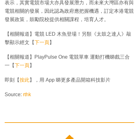
表示，其實電競市場大亦具發展潛力，而未來大灣區亦有與
電競相關的發展，因此認為政府應把握機遇，訂定本港電競
發展政策，鼓勵院校提供相關課程，培育人才。
【相關報道】電競 LED 木魚登場！另類《太鼓之達人》敲
擊顯示經文【
下一頁
】
【相關報道】PlayPulse One 電競單車 運動打機睇戲三合
一【
下一頁
】
即刻【
按此
】，用 App 睇更多產品開箱科技影片
Source:
rthk