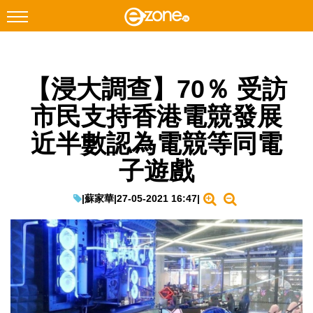
搜尋
【浸大調查】70％ 受訪
Facebook
Instagram
市民支持香港電競發展
科技焦點
近半數認為電競等同電
網絡生活
子遊戲
遊戲動漫
教學評測
|
蘇家華
|
27-05-2021 16:47
|
EduTech
IT Times
生成式AI與雲端應用
Enterprise Digital Transformation