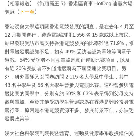
【相關報道】《街頭霸王 5》香港區賽事 HotDog 連贏六場
奪冠【
下一頁
】
香港浸會大學這項關香港電競發展的調查，是在去年 4 月至
12 月期間進行，透過電話訪問 1,556 名 15 歲或以上市民。
結果發現受訪市民支持香港電競發展的比率雖達 71.9%，惟
對電競發展認知不足，如有 49% 受訪者認為電競等同電子
遊戲、54% 受訪者不同意電競是真正運動比賽項目，以及
有近 20% 受訪者不知道電競將為下屆亞運比賽項目。另
外，研究團隊又以問卷訪問 2,115 名大學及中學生，其中
48 名中學生及 56 名大學生曾參與電競比賽。這些曾參與電
競比賽的同學中，分別有約 69% 和 63% 表示得到父母支持
參與電競。至於其他受訪學生普遍認為在香港是難於投身電
競行業，原因是本港電競資源不多、發展前景不佳，亦缺乏
發展政策等。
浸大社會科學院副院長暨體育、運動及健康學系教授鍾伯光