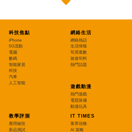
科技焦點
網絡生活
iPhone
網絡熱話
5G流動
生活情報
電腦
筍買着數
數碼
旅遊筍料
智能家居
熱門話題
科技
汽車
人工智能
遊戲動漫
熱門遊戲
電競裝備
動漫玩具
教學評測
IT TIMES
應用秘技
業界頭條
新品測試
AI 策略