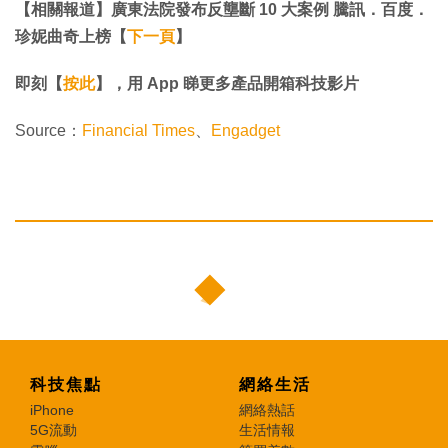
【相關報道】廣東法院發布反壟斷 10 大案例 騰訊．百度．
珍妮曲奇上榜【
下一頁
】
即刻【
按此
】，用 App 睇更多產品開箱科技影片
Source：
Financial Times
、
Engadget
科技焦點
網絡生活
iPhone
網絡熱話
5G流動
生活情報