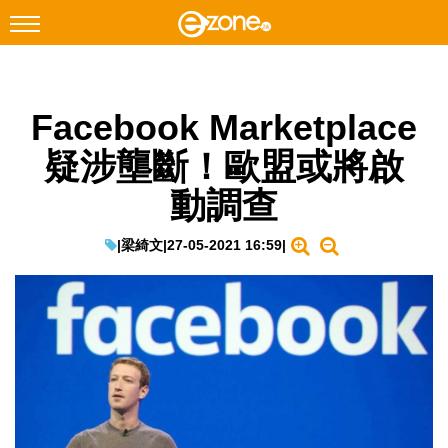
搜尋
Facebook Marketplace
Facebook
Instagram
疑涉壟斷！歐盟或將啟
科技焦點
動調查
網絡生活
遊戲動漫
|
梁綺文
|
27-05-2021 16:59
|
教學評測
EduTech
IT Times
生成式AI與雲端應用
Enterprise Digital Transformation