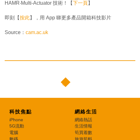
HAMR‧Multi-Actuator 技術！【
下一頁
】
即刻【
按此
】，用 App 睇更多產品開箱科技影片
Source：
cam.ac.uk
科技焦點
網絡生活
iPhone
網絡熱話
5G流動
生活情報
電腦
筍買着數
數碼
旅遊筍料