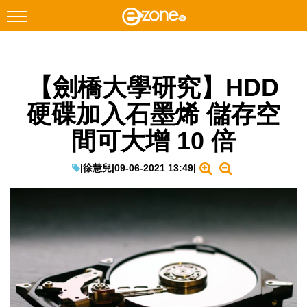
搜尋
【劍橋大學研究】HDD
Facebook
Instagram
硬碟加入石墨烯 儲存空
科技焦點
間可大增 10 倍
網絡生活
遊戲動漫
|
徐慧兒
|
09-06-2021 13:49
|
教學評測
EduTech
IT Times
生成式AI與雲端應用
Enterprise Digital Transformation