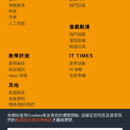
智能家居
熱門話題
科技
汽車
人工智能
遊戲動漫
熱門遊戲
電競裝備
動漫玩具
教學評測
IT TIMES
應用秘技
業界頭條
新品測試
AI 策略
Apps 情報
名家專欄
其他
私隱政策
免責聲明
聯絡/關於我們
本網站使用Cookies來改善您的瀏覽體驗, 請確定您同意及接受我
© 2026 e-zone. All Rights Reserved.
們的
私隱政策與使用條款
才繼續瀏覽。
在Google