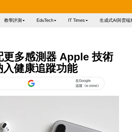
教學評測
EduTech
IT Times
生成式AI與雲端
或配更多感測器 Apple 技術
納入健康追蹤功能
在Google
追蹤《e-zone》