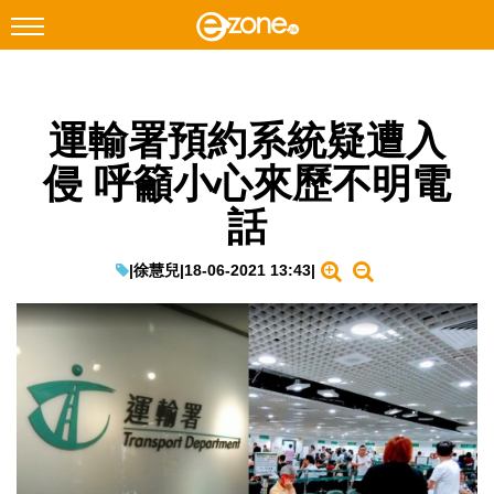
搜尋
運輸署預約系統疑遭入
Facebook
Instagram
侵 呼籲小心來歷不明電
科技焦點
話
網絡生活
遊戲動漫
|
徐慧兒
|
18-06-2021 13:43
|
教學評測
EduTech
IT Times
生成式AI與雲端應用
Enterprise Digital Transformation