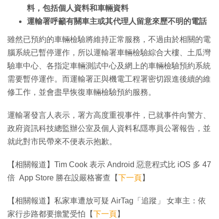
料，包括個人資料和車輛資料
運輸署呼籲有關車主或其代理人留意來歷不明的電話
雖然已預約的車輛檢驗將維持正常服務，不過由於相關的電
腦系統已暫停運作，所以運輸署車輛檢驗綜合大樓、土瓜灣
驗車中心、各指定車輛測試中心及網上的車輛檢驗預約系統
需要暫停運作。而運輸署正與機電工程署密切跟進後續的維
修工作，並會盡早恢復車輛檢驗預約服務。
運輸署發言人表示，署方高度重視事件，已就事件向警方、
政府資訊科技總監辦公室及個人資料私隱專員公署報告，並
就此對市民帶來不便表示抱歉。
【相關報道】Tim Cook 表示 Android 惡意程式比 iOS 多 47
倍 App Store 勝在設嚴格審查【
下一頁
】
【相關報道】私家車遭放可疑 AirTag「追蹤」 女車主：依
家行步路都要擔驚受怕【
下一頁
】