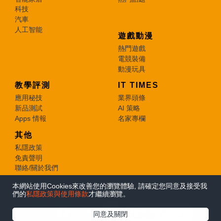
科技
汽車
人工智能
遊戲動漫
熱門遊戲
電競裝備
動漫玩具
教學評測
IT TIMES
應用秘技
業界頭條
新品測試
AI 策略
Apps 情報
名家專欄
其他
私隱政策
免責聲明
聯絡/關於我們
本網站使用Cookies來改善您的瀏覽體驗, 請確定您同意及接受我
© 2026 e-zone. All Rights Reserved.
們的
私隱政策與使用條款
才繼續瀏覽。
在Google
同意及關閉
追蹤《e-zone》