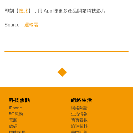
即刻【
按此
】，用 App 睇更多產品開箱科技影片
Source：
運輸署
科技焦點
網絡生活
iPhone
網絡熱話
5G流動
生活情報
電腦
筍買着數
數碼
旅遊筍料
智能家居
熱門話題