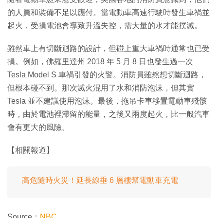
的人員和裝備不足以應付。當電動車高速行駛時發生車禍並
起火，受損電池會導致升溫失控，需大量的水才能撲滅。
雖然車上有切斷迴路的設計，但碰上重大車禍時通常也已受
損。例如，佛羅里達州 2018 年 5 月 8 日也發生過一次
Tesla Model S 車禍引發的火警。消防員雖然想切斷迴路，
但根本碰不到。那次滅火混用了水和消防泡沫，但其實
Tesla 並不建議使用泡沫。最後，拖吊卡車移置電動車殘骸
時，由於電池裡滯留的能量，之後又兩度起火，比一般汽車
會有更大的風險。
【相關報道】
高危隨時火災！延長線垂 6 層樓幫電動車充電
Source：
NBC