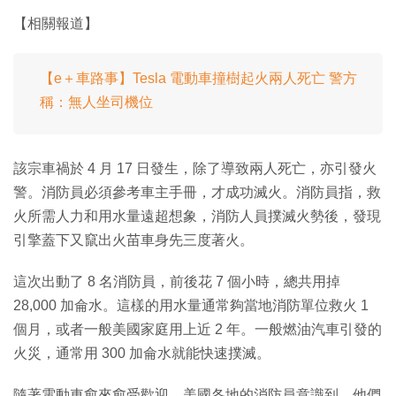
【相關報道】
【e＋車路事】Tesla 電動車撞樹起火兩人死亡 警方
稱：無人坐司機位
該宗車禍於 4 月 17 日發生，除了導致兩人死亡，亦引發火
警。消防員必須參考車主手冊，才成功滅火。消防員指，救
火所需人力和用水量遠超想象，消防人員撲滅火勢後，發現
引擎蓋下又竄出火苗車身先三度著火。
這次出動了 8 名消防員，前後花 7 個小時，總共用掉
28,000 加侖水。這樣的用水量通常夠當地消防單位救火 1
個月，或者一般美國家庭用上近 2 年。一般燃油汽車引發的
火災，通常用 300 加侖水就能快速撲滅。
隨著電動車愈來愈受歡迎，美國各地的消防員意識到，他們