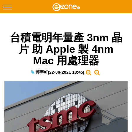
搜尋
台積電明年量產 3nm 晶
Facebook
Instagram
片 助 Apple 製 4nm
科技焦點
Mac 用處理器
網絡生活
遊戲動漫
|
蔡宇軒
|
22-06-2021 18:45
|
教學評測
EduTech
IT Times
生成式AI與雲端應用
Enterprise Digital Transformation