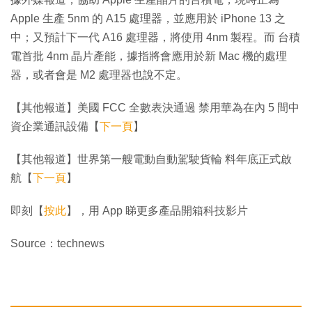
Apple 生產 5nm 的 A15 處理器，並應用於 iPhone 13 之
中；又預計下一代 A16 處理器，將使用 4nm 製程。而 台積
電首批 4nm 晶片產能，據指將會應用於新 Mac 機的處理
器，或者會是 M2 處理器也說不定。
【其他報道】美國 FCC 全數表決通過 禁用華為在內 5 間中
資企業通訊設備【
下一頁
】
【其他報道】世界第一艘電動自動駕駛貨輪 料年底正式啟
航【
下一頁
】
即刻【
按此
】，用 App 睇更多產品開箱科技影片
Source：technews