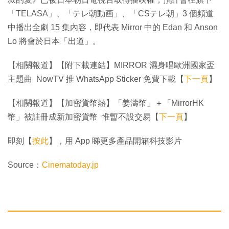
「TELASA」、「テレ朝動画」、「CSテレ朝」3 個頻道
中播出全劇 15 集內容，即代表 Mirror 中的 Edan 和 Anson
Lo 將會於日本「出道」。
【相關報道】【附下載連結】MIRROR 濕身唱歐洲國家盃
主題曲 NowTV 推 WhatsApp Sticker 免費下載【
下一頁
】
【相關報道】【加密貨幣熱】「姜濤幣」＋「MirrorHK
幣」被註冊成新加密貨幣 惟暫不設交易【
下一頁
】
即刻【
按此
】，用 App 睇更多產品開箱科技影片
Source：
Cinematoday.jp