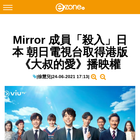
搜尋
Mirror 成員「殺入」日
Facebook
Instagram
本 朝日電視台取得港版
科技焦點
《大叔的愛》播映權
網絡生活
遊戲動漫
|
徐慧兒
|
24-06-2021 17:13
|
教學評測
EduTech
IT Times
生成式AI與雲端應用
Enterprise Digital Transformation