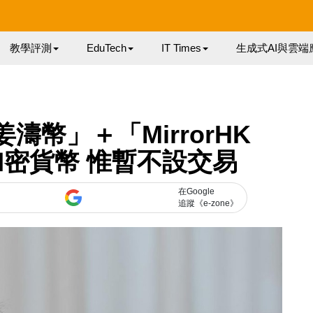
教學評測
EduTech
IT Times
生成式AI與雲端
幣」＋「MirrorHK
密貨幣 惟暫不設交易
在Google
追蹤《e-zone》