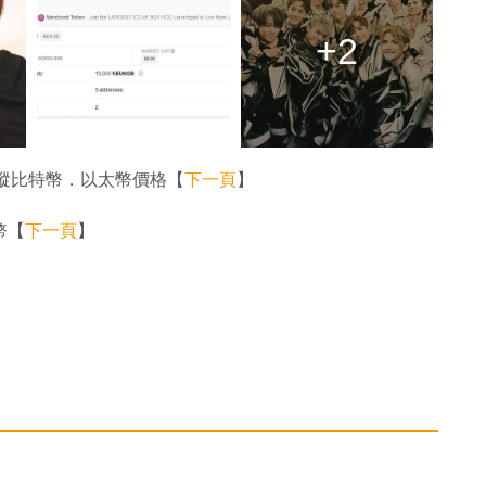
+2
蹤比特幣．以太幣價格【
下一頁
】
幣【
下一頁
】