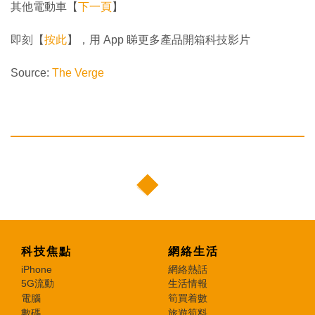
其他電動車【
下一頁
】
即刻【
按此
】，用 App 睇更多產品開箱科技影片
Source:
The Verge
科技焦點
網絡生活
iPhone
網絡熱話
5G流動
生活情報
電腦
筍買着數
數碼
旅遊筍料