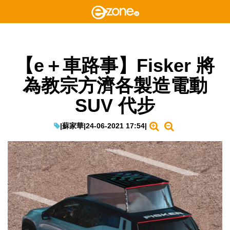
【e＋車路事】Fisker 將
為教宗方濟各製造電動
SUV 代步
|
蘇家華
|
24-06-2021 17:54
|