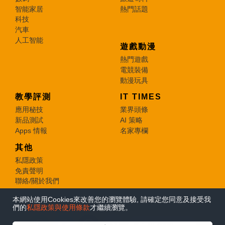
智能家居
熱門話題
科技
汽車
人工智能
遊戲動漫
熱門遊戲
電競裝備
動漫玩具
教學評測
IT TIMES
應用秘技
業界頭條
新品測試
AI 策略
Apps 情報
名家專欄
其他
私隱政策
免責聲明
聯絡/關於我們
本網站使用Cookies來改善您的瀏覽體驗, 請確定您同意及接受我
© 2026 e-zone. All Rights Reserved.
們的
私隱政策與使用條款
才繼續瀏覽。
在Google