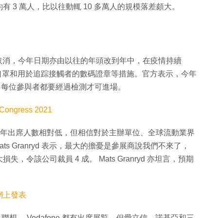
 3 萬人，比以往動輒 10 多萬人的規模落差頗大。
冠肺炎爆發而取消，今年日期亦由以往的年頭改到年中，在疫情持續
配戴口罩和用於追踪接觸者的數碼證章等措施。官方表示，今年
參與者，每位參與者都要經過檢測才可進場。
Congress 2021
比，今年出席人數相對低，但相信對於主辦單位、全球流動業界
ats Granryd 表示，最大的擔憂是參展商說我們不來了，
該公司裁員 4 成。 Mats Granryd 亦坦言，預期
網上發表
聯想、 Vodafone 都有出席展覧，但愛立信、諾基亞和三