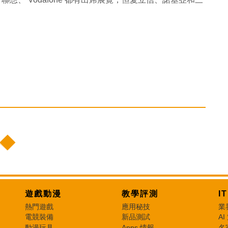
遊戲動漫
教學評測
I
熱門遊戲
應用秘技
業
電競裝備
新品測試
AI
動漫玩具
Apps 情報
名