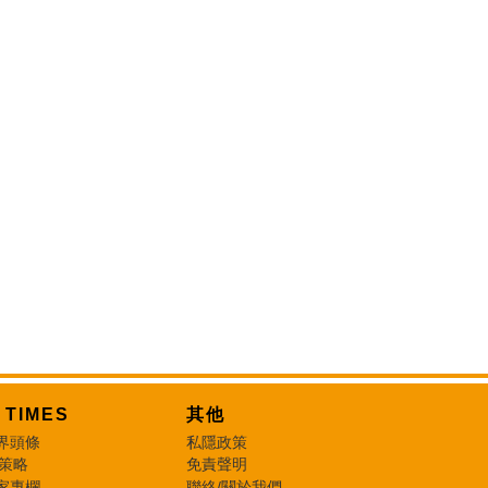
T TIMES
其他
界頭條
私隱政策
 策略
免責聲明
家專欄
聯絡/關於我們