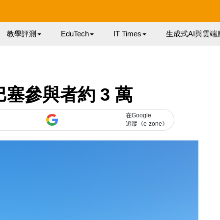
教學評測
EduTech
IT Times
生成式AI與雲端
 巴塞參與者約 3 萬
在Google
追蹤《e-zone》