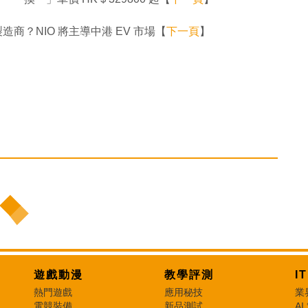
造商？NIO 將主導中港 EV 市場【
下一頁
】
遊戲動漫
教學評測
I
熱門遊戲
應用秘技
業
電競裝備
新品測試
AI