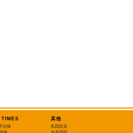
T TIMES
其他
界頭條
私隱政策
 策略
免責聲明