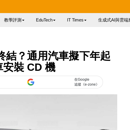
教學評測
EduTech
IT Times
生成式AI與雲端
終結？通用汽車擬下年起
安裝 CD 機
在Google
追蹤《e-zone》