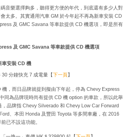
數碼音樂選擇夠多，聽得更方便的年代，到底還有多少人對
不會太多。其實通用汽車 GM 於今年起不再為新車安裝 CD
ess 及 GMC Savana 等車款提供 CD 機選項，即是所有
ess 及 GMC Savana 等車款提供 CD 機選項
新車安裝 CD 機
港 30 分鐘快充 7 成電量【
下一頁
】
機，而日品牌就提到擬由下年起，停為 Chevy Express
當中同為品牌現時尚有提供 CD 機 option 的車款，所以此舉
vy Silverado 和 Chevy Low Car Forward
rd、本田 Honda 及豐田 Toyota 等多間車廠，在 2016
更早前已不設這功能。
 「一換一」車價 HK＄329800 起【
下一頁
】