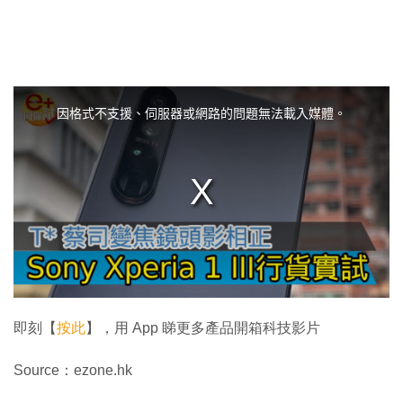
T
h
i
因格式不支援、伺服器或網路的問題無法載入媒體。
s
i
s
a
m
o
d
a
l
w
i
n
d
o
w
.
即刻【
按此
】，用 App 睇更多產品開箱科技影片
Source：ezone.hk