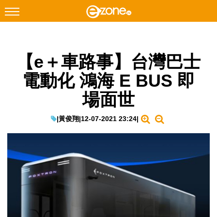
搜尋
【e＋車路事】台灣巴士
Facebook
Instagram
電動化 鴻海 E BUS 即
科技焦點
場面世
網絡生活
遊戲動漫
|
黃俊翔
|
12-07-2021 23:24
|
教學評測
EduTech
IT Times
生成式AI與雲端應用
Enterprise Digital Transformation