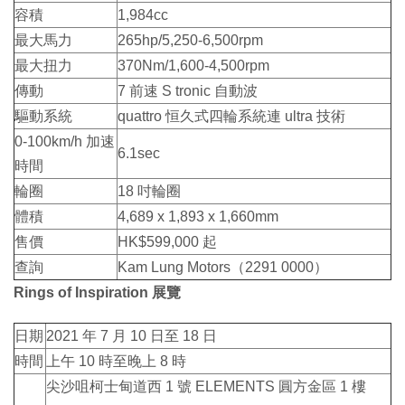
容積
1,984cc
最大馬力
265hp/5,250-6,500rpm
最大扭力
370Nm/1,600-4,500rpm
傳動
7 前速 S tronic 自動波
驅動系統
quattro 恒久式四輪系統連 ultra 技術
0-100km/h 加速
6.1sec
時間
輪圈
18 吋輪圈
體積
4,689 x 1,893 x 1,660mm
售價
HK$599,000 起
查詢
Kam Lung Motors（2291 0000）
Rings of Inspiration 展覽
日期
2021 年 7 月 10 日至 18 日
時間
上午 10 時至晚上 8 時
尖沙咀柯士甸道西 1 號 ELEMENTS 圓方金區 1 樓