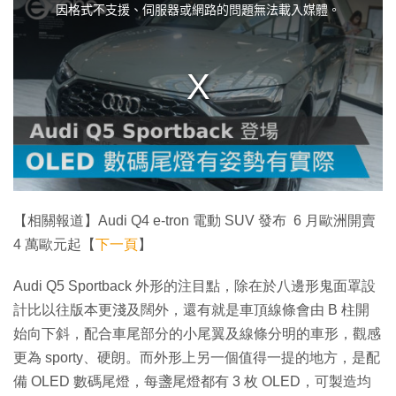
i
因格式不支援、伺服器或網路的問題無法載入媒體。
s
i
s
a
m
o
d
a
l
w
i
n
d
o
w
.
【相關報道】Audi Q4 e-tron 電動 SUV 發布 6 月歐洲開賣
4 萬歐元起【
下一頁
】
Audi Q5 Sportback 外形的注目點，除在於八邊形鬼面罩設
計比以往版本更淺及闊外，還有就是車頂線條會由 B 柱開
始向下斜，配合車尾部分的小尾翼及線條分明的車形，觀感
更為 sporty、硬朗。而外形上另一個值得一提的地方，是配
備 OLED 數碼尾燈，每盞尾燈都有 3 枚 OLED，可製造均