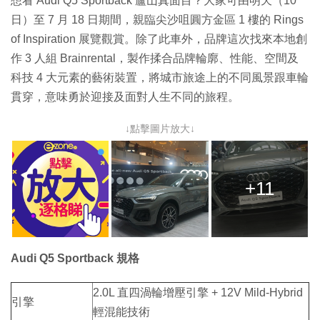
想看 Audi Q5 Sportback 廬山真面目？大家可由明天（10
日）至 7 月 18 日期間，親臨尖沙咀圓方金區 1 樓的 Rings
of Inspiration 展覽觀賞。除了此車外，品牌這次找來本地創
作 3 人組 Brainrental，製作揉合品牌輪廓、性能、空間及
科技 4 大元素的藝術裝置，將城市旅途上的不同風景跟車輪
貫穿，意味勇於迎接及面對人生不同的旅程。
↓點擊圖片放大↓
+11
Audi Q5 Sportback 規格
2.0L 直四渦輪增壓引擎 + 12V Mild-Hybrid
引擎
輕混能技術