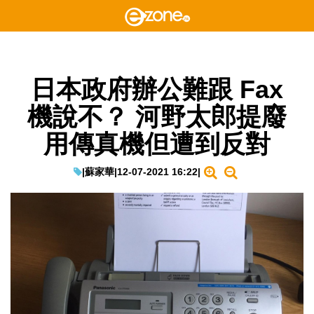
日本政府辦公難跟 Fax
機說不？ 河野太郎提廢
用傳真機但遭到反對
|
蘇家華
|
12-07-2021 16:22
|