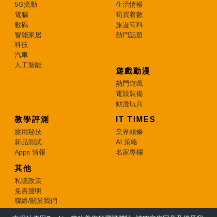
5G流動
生活情報
電腦
筍買着數
數碼
旅遊筍料
智能家居
熱門話題
科技
汽車
人工智能
遊戲動漫
熱門遊戲
電競裝備
動漫玩具
教學評測
IT TIMES
應用秘技
業界頭條
新品測試
AI 策略
Apps 情報
名家專欄
其他
私隱政策
免責聲明
聯絡/關於我們