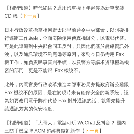
【相關報道】時代終結？通用汽車擬下年起停為新車安裝
CD 機【
下一頁
】
日本行政改革擔當相河野太郎早前通令中央部會，以阻礙推
行遙距工作為由，全面廢除使用傳真機辦公，以電郵代替。
可是此舉遭到中央部會同工反對，只因他們基於憂慮資訊外
洩，以及通訊環境不夠完備等原因，來到今日仍需用 Fax
機工作，如負責民事審判手續，以及警方等講求資訊極為機
密的部門，更是不能跟 Fax 機說不。
此外，內閣官房行政改革推進本部事務局亦提政府辦公難跟
Fax 機說不的原因，是在於現時未有確保安全的新系統，認
為如要改用電子郵件代替 Fax 對外通訊的話，就需先提升
該通訊方案的保安程度。
【相關報道】「大哥大」電話可玩 WeChat 及抖音？ 國內
三防手機品牌 AGM 超經典復刻新作【
下一頁
】