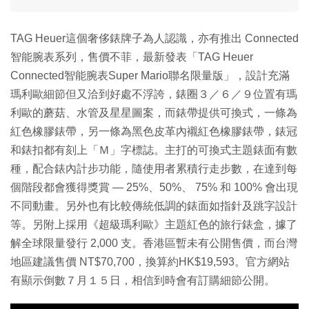
TAG Heuer這個奢侈錶牌子為人認識，亦有推出 Connected
智能腕表系列，售價不菲，最新發表「TAG Heuer
Connected智能腕表Super Mario聯名限量版」，設計充滿
瑪利歐細節但又洽到好處不浮誇，錶圈３／６／９位置有瑪
利歐的蘑菇、水管及星星圖案，而錶帶提供可換式，一條為
紅色橡膠錶帶，另一條為黑色皮革內襯紅色橡膠錶帶，錶冠
和錶扣都有刻上「Ｍ」字標誌。主打的可換式主題錶面有數
種，配合錶內計步功能，隨使用者累積行走步數，在達到每
個階段都會獲得獎賞 — 25%、50%、 75% 和 100% 會出現
不同動畫。另外也有比較傳統低調的錶面如指針及跳字設計
等。另附上採用《超級瑪利歐》主題紅色的旅行錶盒，據了
解全球限量發行 2,000 支。香港區暫未有公開售價，而台灣
地區建議售價 NT$70,700，換算約HK$19,593。官方網站
有顯示倒數７月１５日，相信到時會有訂購細節公開。