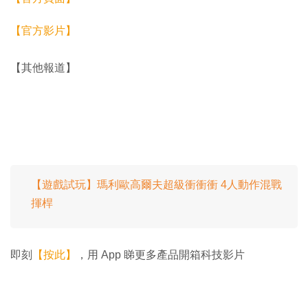
【官方影片】
【其他報道】
【遊戲試玩】瑪利歐高爾夫超級衝衝衝 4人動作混戰
揮桿
即刻
【按此】
，用 App 睇更多產品開箱科技影片