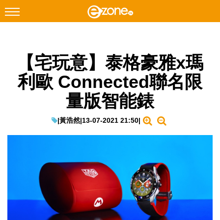
搜尋
【宅玩意】泰格豪雅x瑪
Facebook
Instagram
利歐 Connected聯名限
科技焦點
量版智能錶
網絡生活
遊戲動漫
|
黃浩然
|
13-07-2021 21:50
|
教學評測
EduTech
IT Times
生成式AI與雲端應用
Enterprise Digital Transformation