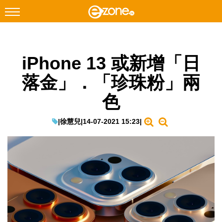
搜尋
iPhone 13 或新增「日
Facebook
Instagram
落金」．「珍珠粉」兩
科技焦點
色
網絡生活
遊戲動漫
|
徐慧兒
|
14-07-2021 15:23
|
教學評測
EduTech
IT Times
生成式AI與雲端應用
Enterprise Digital Transformation