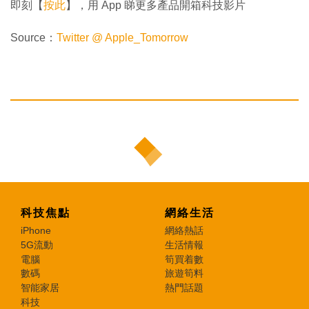
即刻【
按此
】，用 App 睇更多產品開箱科技影片
Source：
Twitter @ Apple_Tomorrow
科技焦點
網絡生活
iPhone
網絡熱話
5G流動
生活情報
電腦
筍買着數
數碼
旅遊筍料
智能家居
熱門話題
科技