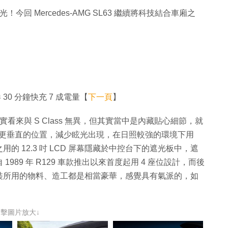
計曝光！今回 Mercedes-AMG SL63 繼續將科技結合車廂之
港 30 分鐘快充 7 成電量【
下一頁
】
屏幕，其實看來與 S Class 無異，但其實當中是內藏貼心細節，就
斜至更垂直的位置，減少眩光出現，在日照較強的環境下用
 12.3 吋 LCD 屏幕隱藏於中控台下的遮光板中，遮
89 年 R129 車款推出以來首度起用 4 座位設計，而後
裝所用的物料、造工都是相當豪華，感覺具有氣派的，如
點擊圖片放大↓