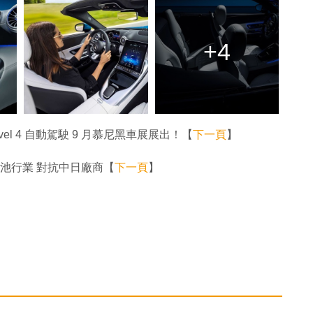
+4
Level 4 自動駕駛 9 月慕尼黑車展展出！【
下一頁
】
電池行業 對抗中日廠商【
下一頁
】