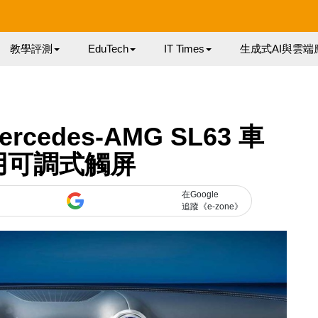
教學評測
EduTech
IT Times
生成式AI與雲端
cedes-AMG SL63 車
用可調式觸屏
在Google
追蹤《e-zone》