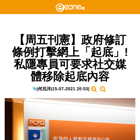
【周五刊憲】政府修訂
條例打擊網上「起底」!
私隱專員可要求社交媒
體移除起底內容
|
何兆洋
|
15-07-2021 20:53
|