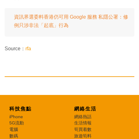
資訊界選委料香港仍可用 Google 服務 私隱公署：修
例只涉非法「起底」行為
Source：
rfa
科技焦點
網絡生活
iPhone
網絡熱話
5G流動
生活情報
電腦
筍買着數
數碼
旅遊筍料