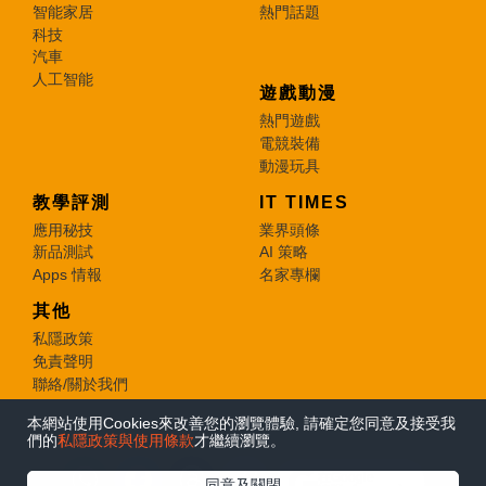
智能家居
熱門話題
科技
汽車
人工智能
遊戲動漫
熱門遊戲
電競裝備
動漫玩具
教學評測
IT TIMES
應用秘技
業界頭條
新品測試
AI 策略
Apps 情報
名家專欄
其他
私隱政策
免責聲明
聯絡/關於我們
本網站使用Cookies來改善您的瀏覽體驗, 請確定您同意及接受我
© 2026 e-zone. All Rights Reserved.
們的
私隱政策與使用條款
才繼續瀏覽。
在Google
同意及關閉