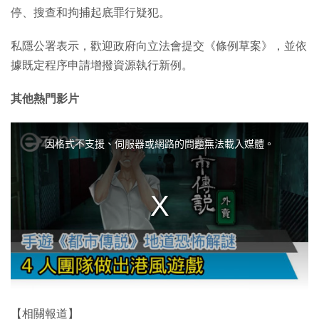
停、搜查和拘捕起底罪行疑犯。
私隱公署表示，歡迎政府向立法會提交《條例草案》，並依
據既定程序申請增撥資源執行新例。
其他熱門影片
T
h
i
因格式不支援、伺服器或網路的問題無法載入媒體。
s
i
s
a
m
o
d
a
l
w
i
n
d
o
w
.
【相關報道】