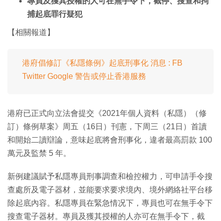
專員及獲其授權的人可在無手令下，截停、搜查和拘
捕起底罪行疑犯
【相關報道】
港府倡修訂《私隱條例》起底刑事化 消息 : FB
Twitter Google 警告或停止香港服務
港府已正式向立法會提交《2021年個人資料（私隱）（修
訂）條例草案》周五（16日）刊憲，下周三（21日）首讀
和開始二讀辯論，意味起底將會刑事化，違者最高罰款 100
萬元及監禁 5 年。
新例建議賦予私隱專員刑事調查和檢控權力，可申請手令搜
查處所及電子器材，並能要求要求境內、境外網絡社平台移
除起底內容。私隱專員在緊急情况下，專員也可在無手令下
搜查電子器材。專員及獲其授權的人亦可在無手令下，截