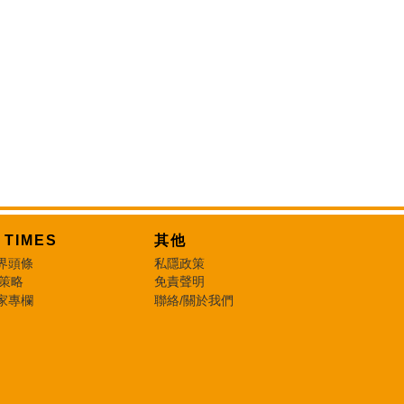
T TIMES
其他
界頭條
私隱政策
 策略
免責聲明
家專欄
聯絡/關於我們