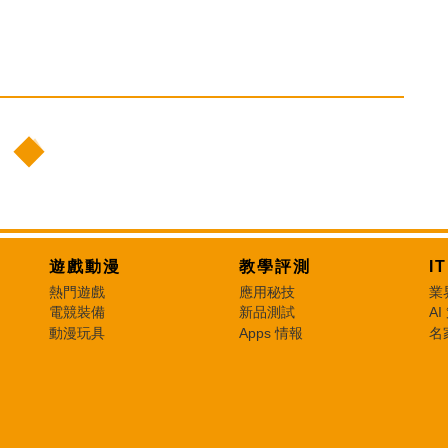
遊戲動漫
教學評測
I
熱門遊戲
應用秘技
業
電競裝備
新品測試
AI
動漫玩具
Apps 情報
名