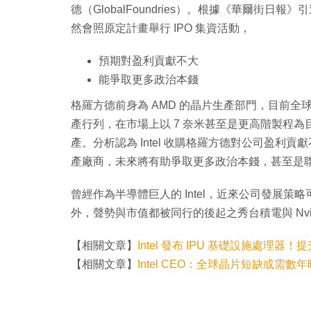
德（GlobalFoundries）。根據《華爾街
然會照原定計畫舉行 IPO 集資活動，
預期對盈利貢獻不大
能爭取更多政治本錢
格羅方德前身為 AMD 的晶片生產部門，目前全
產行列，在市場上以 7 奈米甚至是更高階製程為
產。分析認為 Intel 收購格羅方德對公司盈
產廠商，未來將有助爭取更多政治本錢，甚至是
曾經作為半導體巨人的 Intel，近來公司發展策略
外，聲勢與市值都被同行的後起之秀台積電與 Nvid
【相關文章】
Intel 發布 IPU 基礎設施處理器
【相關文章】
Intel CEO：全球晶片短缺或需數