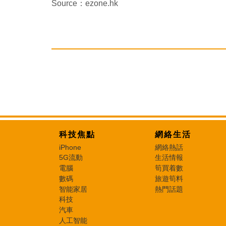
Source：ezone.hk
科技焦點
網絡生活
iPhone
網絡熱話
5G流動
生活情報
電腦
筍買着數
數碼
旅遊筍料
智能家居
熱門話題
科技
汽車
人工智能