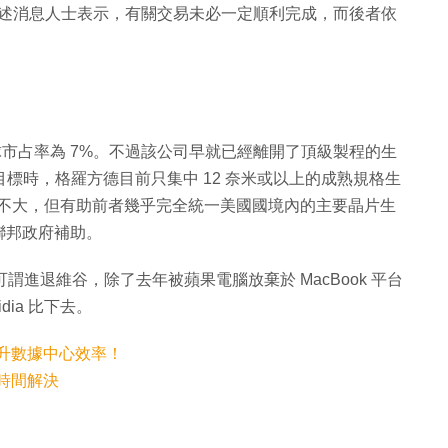
日報》引述消息人士表示，有關交易未必一定順利完成，而後者依
球市占率為 7%。不過該公司早就已經離開了頂級製程的生
目標時，格羅方德目前只集中 12 奈米或以上的成熟規格生
利貢獻不大，但有助前者幾乎完全統一美國國境內的主要晶片生
聯邦政府補助。
可謂進退維谷，除了去年被蘋果電腦放棄於 MacBook 平台
ia 比下去。
！提升數據中心效率！
年時間解決