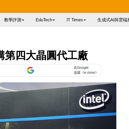
教學評測
EduTech
IT Times
生成式AI與雲端
 傳購第四大晶圓代工廠
在Google
追蹤《e-zone》