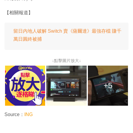
【相關報道】
留日内地人破解 Switch 賣《薩爾達》最強存檔 賺千
萬日圓終被捕
↓點擊圖片放大↓
+5
Source：
ING