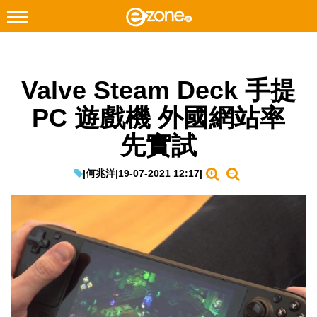
搜尋
Valve Steam Deck 手提
Facebook
Instagram
PC 遊戲機 外國網站率
科技焦點
先實試
網絡生活
遊戲動漫
|
何兆洋
|
19-07-2021 12:17
|
教學評測
EduTech
IT Times
生成式AI與雲端應用
Enterprise Digital Transformation