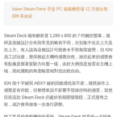
Valve Steam Deck 手提 PC 遊戲機登場 12 月推出售
399 美金起
Steam Deck 備有解析度 1,280 x 800 的 7 吋觸控螢幕，搖
桿及按鍵設計分布與常見的略有不同，分別集中在左上方及
右上方。有人認為這種設計可能會令手部相當疲勞，但 IGN
員工試玩後，覺得握起主機時感覺自然，操控起來的感覺會
有點像是握著駕駛方向盤一樣，由於大拇指是放置在主機上
端，因此擺動的角度幅度相對也比較自由。
IGN 指十字鍵與 ABXY 鍵的回饋感也並不差，雖然操作上
感覺是有些鬆，但整體來說不影響手部操控時的感受，當然
目前這款 Steam Deck 仍處於初期開發階段，正式發售之
前，或許會再做進一步進行調整。
除了常見的遊戲機操作系統，Steam Deck 的其中一大特色